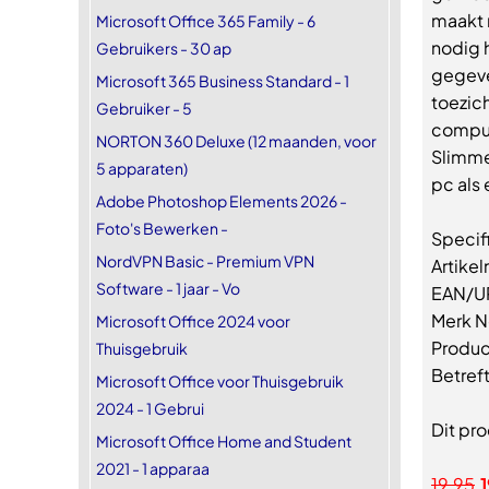
maakt m
Microsoft Office 365 Family - 6
nodig 
Gebruikers - 30 ap
gegeve
Microsoft 365 Business Standard - 1
toezic
Gebruiker - 5
comput
NORTON 360 Deluxe (12 maanden, voor
Slimme
5 apparaten)
pc als
Adobe Photoshop Elements 2026 -
Foto's Bewerken -
Specif
NordVPN Basic - Premium VPN
Artike
Software - 1 jaar - Vo
EAN/U
Merk N
Microsoft Office 2024 voor
Produc
Thuisgebruik
Betref
Microsoft Office voor Thuisgebruik
2024 - 1 Gebrui
Dit pro
Microsoft Office Home and Student
2021 - 1 apparaa
19,95