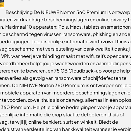
Beschrijving De NIEUWE Norton 360 Premium is ontwor
araten van krachtige beschermingslagen en online privacy t
en. Maximaal 10 apparaten: Pc's, Macs, tablets en smartpho
 beschermd tegen virussen, ransomware, phishing en ande
bedreigingen. Je persoonlijke informatie wortn zowel thuis a
eg beschermd met versleuteling van bankkwaliteit dankzij
 VPN wanneer je verbinding maakt met wifi, zelfs openbare w
oordbeheer helpt jou je wachtwoorden en aanmeldingen v
ereren en te bewaren, en 75 GB Cloudback-up voor pc help
nsverlies als gevolg van ransomware of schijfdefecten te
men. De NIEUWE Norton 360 Premium is ontworpen om je p
 mobiele apparaten van meerdere beschermingslagen en o
 te voorzien, zowel thuis als onderweg, allemaal in één oplo
 360 Premium. Helpt je online bedreigingen voor je apparaa
oonlijke informatie die erop staat te detecteren, thuis of
g, terwijl jij online bankiert, surft en winkelt. Biedt de
srust van versleuteling van bankkwaliteit wanneer je verbi