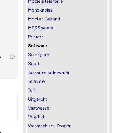
Mobiele telefonie
Mondkapjes
Mooi en Gezond
MP3 Spelers
Printers
Software
Speelgoed
Sport
Tassen en lederwaren
Televisie
Tuin
Uitgelicht
Vaatwasser
Vrije Tijd
Wasmachine - Droger
en