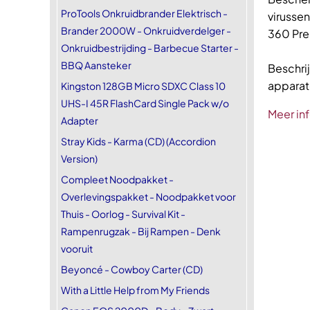
ProTools Onkruidbrander Elektrisch -
virusse
Brander 2000W - Onkruidverdelger -
360 Pr
Onkruidbestrijding - Barbecue Starter -
BBQ Aansteker
Beschri
apparat
Kingston 128GB Micro SDXC Class 10
UHS-I 45R FlashCard Single Pack w/o
Meer in
Adapter
Stray Kids - Karma (CD) (Accordion
Version)
Compleet Noodpakket -
Overlevingspakket - Noodpakket voor
Thuis - Oorlog - Survival Kit -
Rampenrugzak - Bij Rampen - Denk
vooruit
Beyoncé - Cowboy Carter (CD)
With a Little Help from My Friends