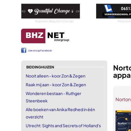
Kapsalon Beautiful Change
Peter Eve
Like ons op Facebook
Norto
BIDDINGHUIZEN
appa
Nooit alleen - koor Zon & Zegen
Raak mij aan - koor Zon & Zegen
Wonderen bestaan - Ruthger
Norton
Steenbeek
Alle boeken van Anika Redhed in één
overzicht
Utrecht: Sights and Secrets of Holland's