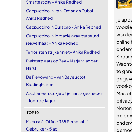
Smartest city - Anika Redhed
Cappuccino in Iran, Oman en Dubai -
Anika Redhed
je app
voorzi
Cappuccino in Curacao - Anika Redhed
worden
Cappuccino in Jordanië (waargebeurd
online 
reisverhaal) - Anika Redhed
onderw
Terroristen strijken niet - Anika Redhed
Secure
Pleisterplaats op Zee - Marjan van der
Wachtw
Harst
te gen
De Flevowand - Van Bayeux tot
gegeve
Biddinghuizen
voorko
Mac of
Alsof er een stukje uit je hart is gesneden
privacy
- Joop de Jager
Norton
TOP 10
de pers
Microsoft Office 365 Personal - 1
onderwe
Gebruiker - 5 ap
gemoed