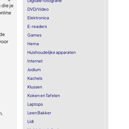
Digitale fotografie
 die je
DVD/Video
nline
Elektronica
E-readers
 de
Games
voor
Hema
Huishoudelijke apparaten
Internet
Jodium
Kachels
Klussen
Koken en Tafelen
Laptops
Leen Bakker
n.
Lidl