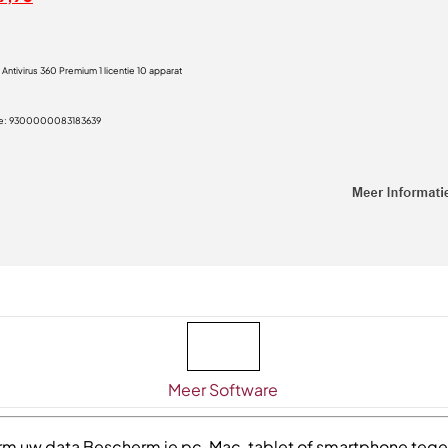
Antivirus 360 Premium 1 licentie 10 apparat
e:
9300000083183639
Meer Software
m uw data Bescherm je pc, Mac, tablet of smartphone teg