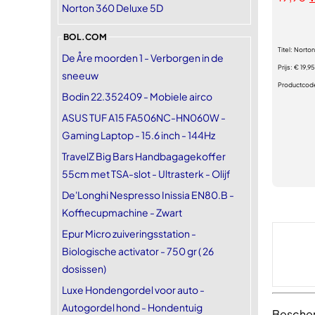
Norton 360 Deluxe 5D
BOL.COM
Titel:
Norton 
De Åre moorden 1 - Verborgen in de
Prijs:
€ 19,95
sneeuw
Productcod
Bodin 22.352409 - Mobiele airco
ASUS TUF A15 FA506NC-HN060W -
Gaming Laptop - 15.6 inch - 144Hz
TravelZ Big Bars Handbagagekoffer
55cm met TSA-slot - Ultrasterk - Olijf
De'Longhi Nespresso Inissia EN80.B -
Koffiecupmachine - Zwart
Epur Micro zuiveringsstation -
Biologische activator - 750 gr ( 26
dosissen)
Luxe Hondengordel voor auto -
Autogordel hond - Hondentuig
Bescher