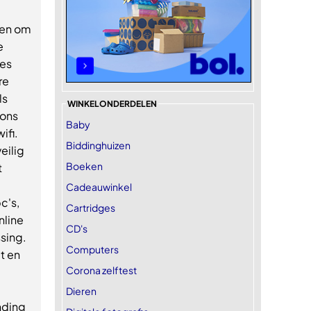
pen om
e
nes
re
ls
WINKELONDERDELEN
 ons
Baby
ifi.
Biddinghuizen
eilig
Boeken
t
Cadeauwinkel
c's,
Cartridges
nline
CD's
ssing.
Computers
t en
Corona zelftest
Dieren
nding