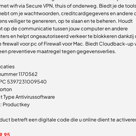
et wifi via Secure VPN, thuis of onderweg. Biedt je de tools
hebt om je wachtwoorden, creditcardgegevens en andere o
ns veiliger te genereren, op te slaan en te beheren. Houdt
ht op de communicatie tussen jouw computer en andere
ers en helpt ongeautoriseerd verkeer te blokkeren dankzij
 firewall voor pc of Firewall voor Mac. Biedt Cloudback-up 
 een preventieve maatregel tegen gegevensverlies.
icaties
lnummer 1170562
PC 5397231009540
orton
t Type Antivirussoftware
t: Productkey
duct betreft een digitale code die u online dient te activere
19,95