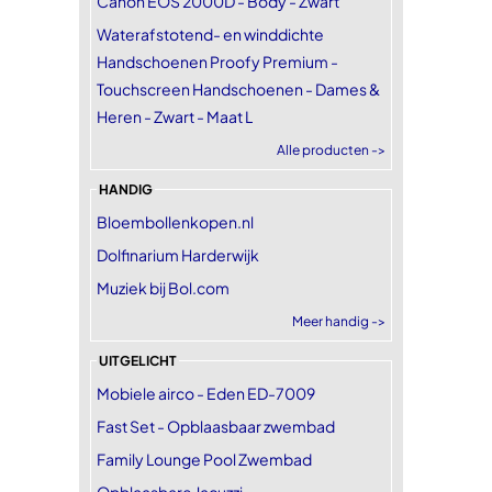
Canon EOS 2000D - Body - Zwart
Waterafstotend- en winddichte
Handschoenen Proofy Premium -
Touchscreen Handschoenen - Dames &
Heren - Zwart - Maat L
Alle producten ->
HANDIG
Bloembollenkopen.nl
Dolfinarium Harderwijk
Muziek bij Bol.com
Meer handig ->
UITGELICHT
Mobiele airco - Eden ED-7009
Fast Set - Opblaasbaar zwembad
Family Lounge Pool Zwembad