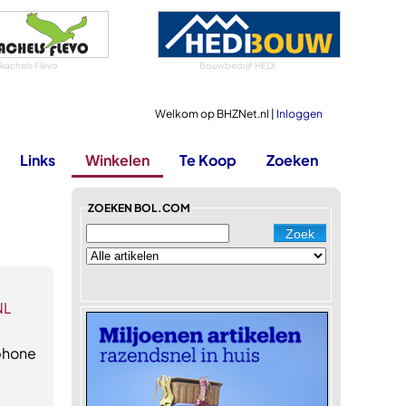
tkachels Flevo
Bouwbedrijf HEDI
Welkom op BHZNet.nl |
Inloggen
Links
Winkelen
Te Koop
Zoeken
ZOEKEN BOL.COM
NL
phone