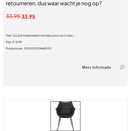
retourneren, dus waar wacht je nog op?
33,95
33,95
Titel:
LILLA24 hotelkwaliteit hoofdkussens set 2 stuks -
Prijs:
€ 33,95
Productcode:
9300000096681552