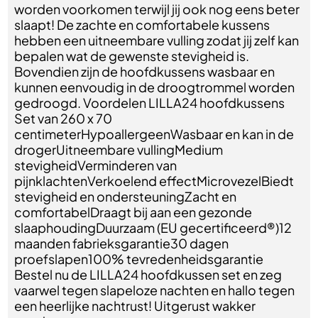
worden voorkomen terwijl jij ook nog eens beter
slaapt! De zachte en comfortabele kussens
hebben een uitneembare vulling zodat jij zelf kan
bepalen wat de gewenste stevigheid is.
Bovendien zijn de hoofdkussens wasbaar en
kunnen eenvoudig in de droogtrommel worden
gedroogd. Voordelen LILLA24 hoofdkussens
Set van 260 x 70
centimeterHypoallergeenWasbaar en kan in de
drogerUitneembare vullingMedium
stevigheidVerminderen van
pijnklachtenVerkoelend effectMicrovezelBiedt
stevigheid en ondersteuningZacht en
comfortabelDraagt bij aan een gezonde
slaaphoudingDuurzaam (EU gecertificeerd®)12
maanden fabrieksgarantie30 dagen
proefslapen100% tevredenheidsgarantie
Bestel nu de LILLA24 hoofdkussen set en zeg
vaarwel tegen slapeloze nachten en hallo tegen
een heerlijke nachtrust! Uitgerust wakker