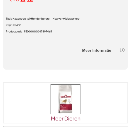
Titel:
Kattenborstel/Hondenborstel - Haarverwijderaar voo
Prijs:
€ 14,95
Productcode:
9300000047899465
Meer Dieren