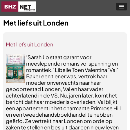
Met liefs uit Londen
Met liefs uit Londen
‘Sarah Jio staat garant voor
meeslepende romans vol spanning en
romantiek.’ Libelle Toen Valentina ‘Val’
Baker een tiener was, vertrok haar
moeder onverwachts naar haar
geboortestad Londen, Val en haar vader
achterlatend in de VS. Nu, jaren later, komt het
bericht dat haar moeder is overleden. Val blijkt
een appartement in het charmante Primrose Hill
en een tweedehandsboekhandel te hebben
geërfd. Ze vertrekt naar Londen om orde op
zaken te stellen en besluit daar een nieuw leven