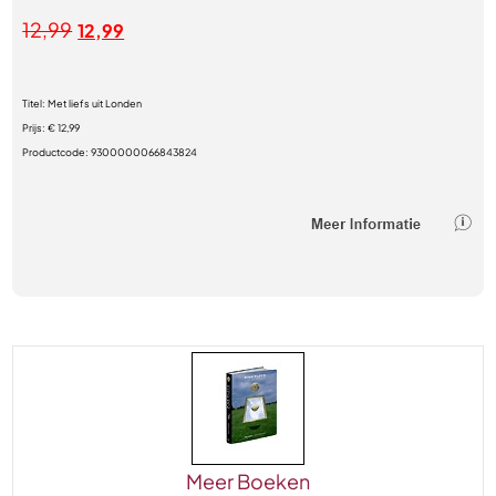
12,99
12,99
Titel:
Met liefs uit Londen
Prijs:
€ 12,99
Productcode:
9300000066843824
Meer Boeken