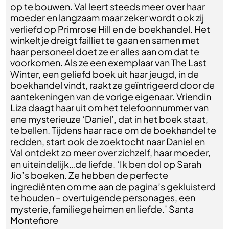
op te bouwen. Val leert steeds meer over haar
moeder en langzaam maar zeker wordt ook zij
verliefd op Primrose Hill en de boekhandel. Het
winkeltje dreigt failliet te gaan en samen met
haar personeel doet ze er alles aan om dat te
voorkomen. Als ze een exemplaar van The Last
Winter, een geliefd boek uit haar jeugd, in de
boekhandel vindt, raakt ze geïntrigeerd door de
aantekeningen van de vorige eigenaar. Vriendin
Liza daagt haar uit om het telefoonnummer van
ene mysterieuze ‘Daniel’, dat in het boek staat,
te bellen. Tijdens haar race om de boekhandel te
redden, start ook de zoektocht naar Daniel en
Val ontdekt zo meer over zichzelf, haar moeder,
en uiteindelijk…de liefde. ‘Ik ben dol op Sarah
Jio’s boeken. Ze hebben de perfecte
ingrediënten om me aan de pagina’s gekluisterd
te houden – overtuigende personages, een
mysterie, familiegeheimen en liefde.’ Santa
Montefiore