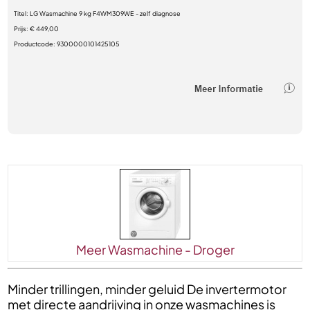
Titel:
LG Wasmachine 9 kg F4WM309WE - zelf diagnose
Prijs:
€ 449,00
Productcode:
9300000101425105
Meer Wasmachine - Droger
Minder trillingen, minder geluid De invertermotor
met directe aandrijving in onze wasmachines is