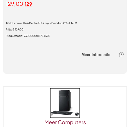
129,00
129
Titel:
Lenovo ThinkCentre M73 Tiny - Desktop PC - Intel C
Prijs:
€ 129,00
Productcode:
9300000115784539
Meer Computers