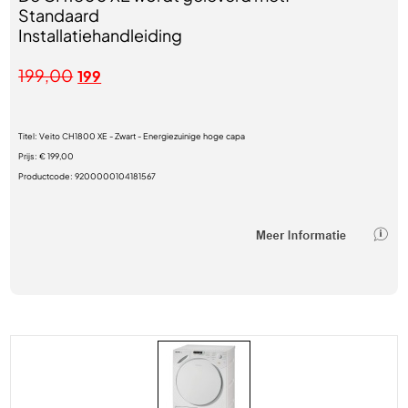
Standaard
Installatiehandleiding
199,00
199
Titel:
Veito CH1800 XE - Zwart - Energiezuinige hoge capa
Prijs:
€ 199,00
Productcode:
9200000104181567