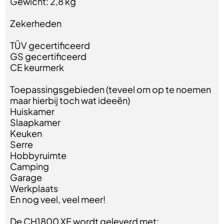
Gewicht: 2,8 kg
Zekerheden
TÜV gecertificeerd
GS gecertificeerd
CE keurmerk
Toepassingsgebieden (teveel om op te noemen
maar hierbij toch wat ideeën)
Huiskamer
Slaapkamer
Keuken
Serre
Hobbyruimte
Camping
Garage
Werkplaats
En nog veel, veel meer!
De CH1800 XE wordt geleverd met: