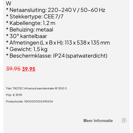
W
* Netaansluiting: 220-240 V / 50-60 Hz
* Stekkertype: CEE 7/7
* Kabellengte: 1,2 m
* Behuizing: metaal
* 30° kantelbaar
* Afmetingen (L x B x H): 113 x 538 x 135 mm
* Gewicht: 1,5 kg
* Beschermklasse: IP24 (spatwaterdicht)
39,95
39,95
Titel:
TROTEC Infrarood warmtestraler IR 1200 S
Prijs:
€ 39,95
Productcode:
9200000105495506