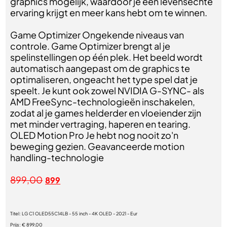
graphics mogelijk, waardoor je een levensechte
ervaring krijgt en meer kans hebt om te winnen.
Game Optimizer Ongekende niveaus van
controle. Game Optimizer brengt al je
spelinstellingen op één plek. Het beeld wordt
automatisch aangepast om de graphics te
optimaliseren, ongeacht het type spel dat je
speelt. Je kunt ook zowel NVIDIA G-SYNC- als
AMD FreeSync-technologieën inschakelen,
zodat al je games helderder en vloeiender zijn
met minder vertraging, haperen en tearing.
OLED Motion Pro Je hebt nog nooit zo'n
beweging gezien. Geavanceerde motion
handling-technologie
899,00
899
Titel:
LG C1 OLED55C14LB - 55 inch - 4K OLED - 2021 - Eur
Prijs:
€ 899,00