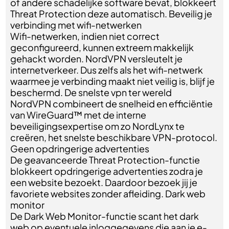
of andere schadelijke software bevat, blokkeert
Threat Protection deze automatisch. Beveilig je
verbinding met wifi-netwerken
Wifi-netwerken, indien niet correct
geconfigureerd, kunnen extreem makkelijk
gehackt worden. NordVPN versleutelt je
internetverkeer. Dus zelfs als het wifi-netwerk
waarmee je verbinding maakt niet veilig is, blijf je
beschermd. De snelste vpn ter wereld
NordVPN combineert de snelheid en efficiëntie
van WireGuard™ met de interne
beveiligingsexpertise om zo NordLynx te
creëren, het snelste beschikbare VPN-protocol.
Geen opdringerige advertenties
De geavanceerde Threat Protection-functie
blokkeert opdringerige advertenties zodra je
een website bezoekt. Daardoor bezoek jij je
favoriete websites zonder afleiding. Dark web
monitor
De Dark Web Monitor-functie scant het dark
web op eventuele inloggegevens die aan je e-