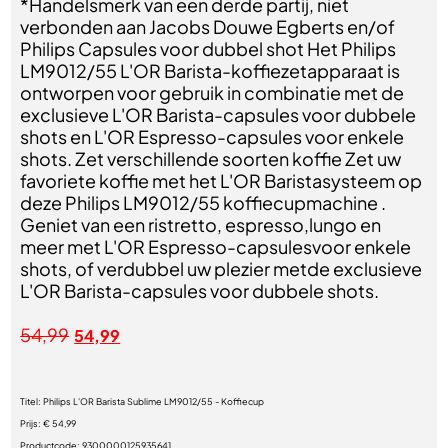
*Handelsmerk van een derde partij, niet
verbonden aan Jacobs Douwe Egberts en/of
Philips Capsules voor dubbel shot Het Philips
LM9012/55 L'OR Barista-koffiezetapparaat is
ontworpen voor gebruik in combinatie met de
exclusieve L'OR Barista-capsules voor dubbele
shots en L'OR Espresso-capsules voor enkele
shots. Zet verschillende soorten koffie Zet uw
favoriete koffie met het L'OR Baristasysteem op
deze Philips LM9012/55 koffiecupmachine .
Geniet van een ristretto, espresso,lungo en
meer met L'OR Espresso-capsulesvoor enkele
shots, of verdubbel uw plezier metde exclusieve
L'OR Barista-capsules voor dubbele shots.
54,99
54,99
Titel:
Philips L'OR Barista Sublime LM9012/55 - Koffiecup
Prijs:
€ 54,99
Productcode:
9300000125935641