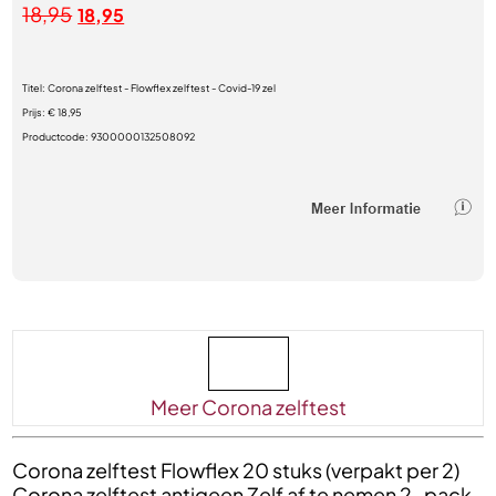
18,95
18,95
Titel:
Corona zelftest - Flowflex zelftest - Covid-19 zel
Prijs:
€ 18,95
Productcode:
9300000132508092
Meer Corona zelftest
Corona zelftest Flowflex 20 stuks (verpakt per 2)
Corona zelftest antigeen Zelf af te nemen 2-pack