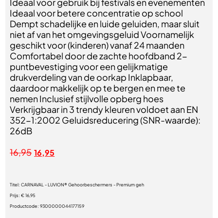
Ideaal voor gebruik bij festivals en evenementen
Ideaal voor betere concentratie op school
Dempt schadelijke en luide geluiden, maar sluit
niet af van het omgevingsgeluid Voornamelijk
geschikt voor (kinderen) vanaf 24 maanden
Comfortabel door de zachte hoofdband 2-
puntbevestiging voor een gelijkmatige
drukverdeling van de oorkap Inklapbaar,
daardoor makkelijk op te bergen en mee te
nemen Inclusief stijlvolle opberg hoes
Verkrijgbaar in 3 trendy kleuren voldoet aan EN
352-1:2002 Geluidsreducering (SNR-waarde):
26dB
16,95
16,95
Titel:
CARNAVAL - LUVION® Gehoorbeschermers - Premium geh
Prijs:
€ 16,95
Productcode:
9300000044177159