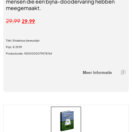
mensen die een bijna-doodervaring hebben
meegemaakt.
29,99
29,99
Titel:
Eindeloos bewustzijn
Prijs:
€ 29,99
Productcode:
9200000079578764