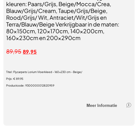
kleuren: Paars/Grijs, Beige/Mocca/Crea,
Blauw/Grijs/Cream, Taupe/Grijs/Beige,
Rood/Grijs/ Wit, Antraciet/Wit/Grijs en
Terra/Blauw/Beige Verkrijgbaar in de maten:
80x150cm, 120x170cm, 140x200cm,
160x230cm en 200x290cm
89,95
89,95
Titel:
Flycarpets Lorium Vloerkleed - 160x230 cm - Beige/
Prijs:
€ 89,95
Productcode:
9300000012820959