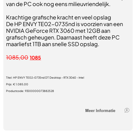
van de PC ook nog eens milieuvriendelijk.
Krachtige grafische kracht en veel opslag
De HP ENVY TE02-0735nd is voorzien van een
NVIDIA GeForce RTX 3060 met 12GB aan
grafisch geheugen. Daarnaast heeft deze PC
maarliefst 1TB aan snelle SSD opslag.
1085,00
1085
Titel:
HP ENVY TE02-0735nd DT Desktop - RTX 3060 - Intel
Prijs:
€ 1.085,00
Productcode:
9300000073882528