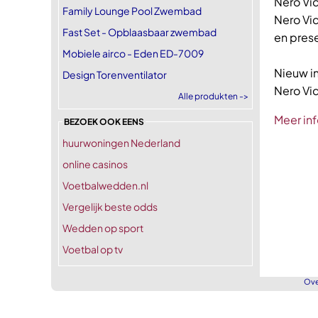
Nero Vid
Family Lounge Pool Zwembad
Nero Vid
Fast Set - Opblaasbaar zwembad
en prese
Mobiele airco - Eden ED-7009
Nieuw i
Design Torenventilator
Nero Vid
Alle produkten ->
Meer inf
BEZOEK OOK EENS
huurwoningen Nederland
online casinos
Voetbalwedden.nl
Vergelijk beste odds
Wedden op sport
Voetbal op tv
Ove