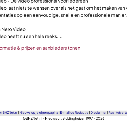
eo - De video professional voor iedereen
eo laat niets te wensen over als het gaat om het maken van 
ntaties op een eenvoudige, snelle en professionele manier.
n Nero Video
eo heeft nu een hele reeks....
ormatie & prijzen en aanbieders tonen
r BHZNet.nl
|
Nieuws op je eigen pagina
|
E-mail de Redactie
|
Disclaimer
|
Rss
|
Advert
©BHZNet.nl - Nieuws uit Biddinghuizen 1997 - 2026