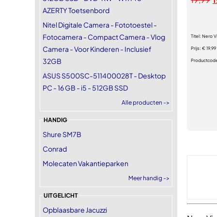
AZERTY Toetsenbord
Nitel Digitale Camera - Fototoestel -
Fotocamera - Compact Camera - Vlog
Titel:
Nero V
Camera - Voor Kinderen - Inclusief
Prijs:
€ 19,99
32GB
Productcod
ASUS S500SC-511400028T - Desktop
PC - 16 GB - i5 - 512GB SSD
Alle producten ->
HANDIG
Shure SM7B
Conrad
Molecaten Vakantieparken
Meer handig ->
UITGELICHT
Opblaasbare Jacuzzi