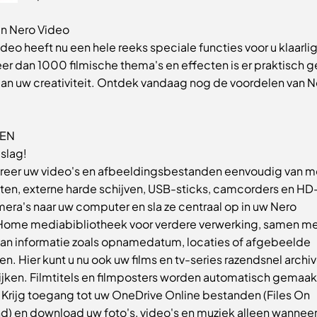
in Nero Video
deo heeft nu een hele reeks speciale functies voor u klaarli
er dan 1000 filmische thema's en effecten is er praktisch 
 aan uw creativiteit. Ontdek vandaag nog de voordelen van N
EN
slag!
ereer uw video's en afbeeldingsbestanden eenvoudig van m
ten, externe harde schijven, USB-sticks, camcorders en HD
era's naar uw computer en sla ze centraal op in uw Nero
ome mediabibliotheek voor verdere verwerking, samen me
aan informatie zoals opnamedatum, locaties of afgebeelde
n. Hier kunt u nu ook uw films en tv-series razendsnel archi
ijken. Filmtitels en filmposters worden automatisch gemaak
 Krijg toegang tot uw OneDrive Online bestanden (Files On
) en download uw foto's, video's en muziek alleen wanneer