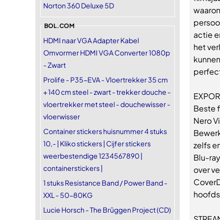
Norton 360 Deluxe 5D
waaron
persoon
BOL.COM
actie 
HDMI naar VGA Adapter Kabel
het ver
Omvormer HDMI VGA Converter 1080p
kunnen
- Zwart
perfec
Prolife - P35-EVA - Vloertrekker 35 cm
+ 140 cm steel - zwart - trekker douche -
EXPOR
vloertrekker met steel - douchewisser -
Beste f
vloerwisser
Nero V
Container stickers huisnummer 4 stuks
Bewerk 
10,- | Kliko stickers | Cijfer stickers
zelfs e
weerbestendige 1234567890 |
Blu-ra
containerstickers |
over v
CoverD
1 stuks Resistance Band / Power Band -
hoofds
XXL - 50-80KG
Lucie Horsch - The Brüggen Project (CD)
STREA