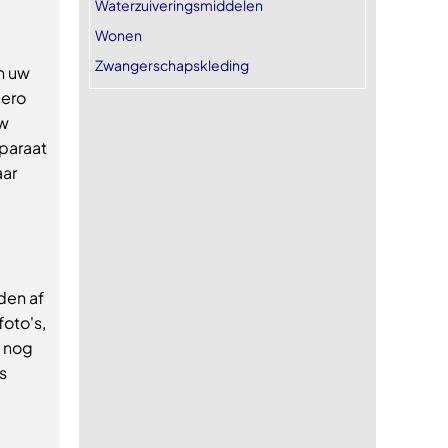
Waterzuiveringsmiddelen
Wonen
Zwangerschapskleding
n uw
Nero
uw
paraat
aar
den af
foto's,
u nog
s