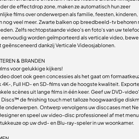
der de effectdrop zone, maken ze automatisch hun zeer
lijke films over onderwerpen als familie, feesten, kinderen, 
en nog veel meer. Zwarte balken op breedbeeld-tv behoren n
leden. Zelfs rechtopstaande video's en foto's van uw telefo
 eenvoudig worden geïmporteerd als verticale video, bewe
t geënsceneerd dankzij Verticale Videosjablonen.
TEREN & BRANDEN
ilms voor gelukkige kijkers!
ideo doet ook geen concessies als het gaat om formaatkeu
4K-, Full HD- en SD-films van de hoogste kwaliteit. Export
nkele scènes uit lange films in één keer. Geef uw DVD-vide
y Discs™ de finishing touch met talloze hoogwaardige disk
ele onderwerpen. Ontwerp vervolgens uw disccases met Ne
esigner en speel uw video-disc professioneel af met menu
tukkeuze op uw dvd- en Blu-ray-speler in uw woonkamer.
MEN