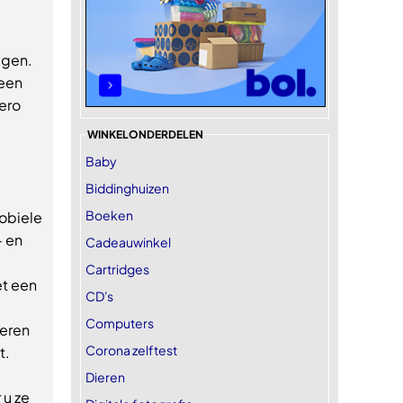
ggen.
geen
ero
WINKELONDERDELEN
Baby
Biddinghuizen
Boeken
obiele
- en
Cadeauwinkel
Cartridges
t een
CD's
Computers
veren
Corona zelftest
t.
Dieren
 u ze