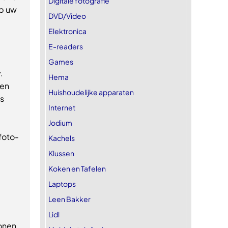
Digitale fotografie
op uw
DVD/Video
Elektronica
E-readers
Games
.
Hema
een
Huishoudelijke apparaten
ls
Internet
Jodium
foto-
Kachels
Klussen
Koken en Tafelen
Laptops
Leen Bakker
Lidl
onen,