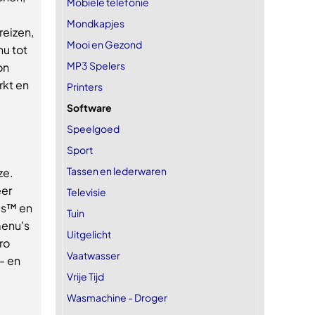
Mobiele telefonie
Mondkapjes
reizen,
Mooi en Gezond
u tot
MP3 Spelers
on
rkt en
Printers
Software
Speelgoed
Sport
Tassen en lederwaren
ze.
eer
Televisie
o's™ en
Tuin
menu's
Uitgelicht
ro
Vaatwasser
- en
Vrije Tijd
Wasmachine - Droger