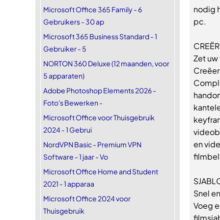
nodig h
Microsoft Office 365 Family - 6
pc.
Gebruikers - 30 ap
Microsoft 365 Business Standard - 1
CREËR
Gebruiker - 5
Zet uw 
NORTON 360 Deluxe (12 maanden, voor
Creëer 
5 apparaten)
Complee
Adobe Photoshop Elements 2026 -
handomd
Foto's Bewerken -
kantele
Microsoft Office voor Thuisgebruik
keyfra
2024 - 1 Gebrui
videobe
en vid
NordVPN Basic - Premium VPN
filmbe
Software - 1 jaar - Vo
Microsoft Office Home and Student
SJABL
2021 - 1 apparaa
Snel e
Microsoft Office 2024 voor
Voeg e
Thuisgebruik
filmsja