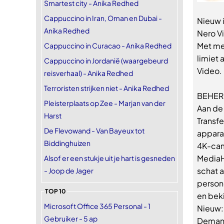
Smartest city - Anika Redhed
Cappuccino in Iran, Oman en Dubai -
Nieuw 
Anika Redhed
Nero Vi
Met me
Cappuccino in Curacao - Anika Redhed
limiet
Cappuccino in Jordanië (waargebeurd
Video.
reisverhaal) - Anika Redhed
Terroristen strijken niet - Anika Redhed
BEHER
Pleisterplaats op Zee - Marjan van der
Aan de 
Harst
Transf
De Flevowand - Van Bayeux tot
appara
Biddinghuizen
4K-cam
MediaH
Alsof er een stukje uit je hart is gesneden
schat 
- Joop de Jager
persone
TOP 10
en bek
Microsoft Office 365 Personal - 1
Nieuw:
Gebruiker - 5 ap
Demand