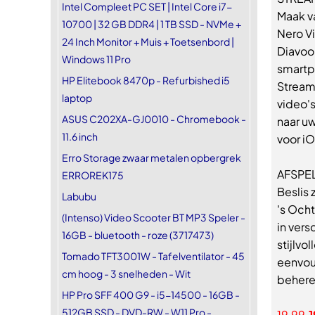
Intel Compleet PC SET | Intel Core i7-
Maak v
10700 | 32 GB DDR4 | 1 TB SSD - NVMe +
Nero V
24 Inch Monitor + Muis + Toetsenbord |
Diavoor
Windows 11 Pro
smartph
HP Elitebook 8470p - Refurbished i5
Stream
laptop
video'
ASUS C202XA-GJ0010 - Chromebook -
naar u
11.6 inch
voor i
Erro Storage zwaar metalen opbergrek
AFSPE
ERROREK175
Beslis 
Labubu
's Och
(Intenso) Video Scooter BT MP3 Speler -
in vers
16GB - bluetooth - roze (3717473)
stijlvo
Tomado TFT3001W - Tafelventilator - 45
eenvoud
cm hoog - 3 snelheden - Wit
beheren
HP Pro SFF 400 G9 - i5-14500 - 16GB -
512GB SSD - DVD-RW - W11 Pro -
19,99
1