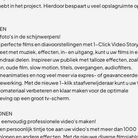
ebt in het project. Hierdoor bespaart u veel opslagruimte 
EN
foto's in de schijnwerpers!
perfecte films en diavoorstellingen met 1-Click Video Story
t met muziek, effecten, in- en uitgang, kunt u uw films in 
raai delen. Inspireer uw publiek met talloze effecten, zoa
n, oude film, slow motion, titels, overgangen, audiofilters,
meanimaties en nog veel meer via expres- of geavanceerde
werking. Met de nieuwe 1-klik staafverwijderaar kunt u uw 
eomateriaal verbeteren en klaar maken voor de optimale
leving op een groot tv-scherm.
ONEN
n eenvoudig professionele video's maken!
en persoonlijk tintje toe aan uw video's met meer dan 1000
blonen en andere effecten. Met de nieuwe diverse filmsjabl