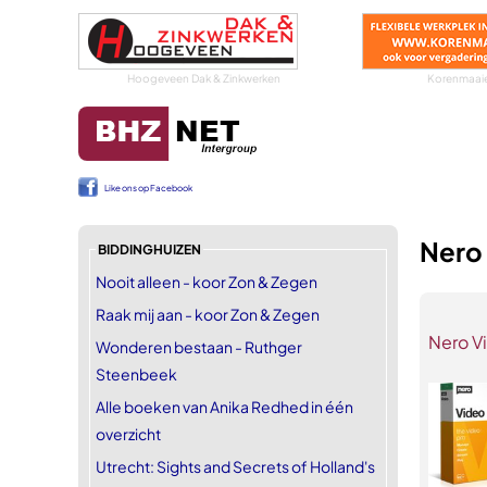
Hoogeveen Dak & Zinkwerken
Korenmaaie
Like ons op Facebook
Nero 
BIDDINGHUIZEN
Nooit alleen - koor Zon & Zegen
Raak mij aan - koor Zon & Zegen
Nero V
Wonderen bestaan - Ruthger
Steenbeek
Alle boeken van Anika Redhed in één
overzicht
Utrecht: Sights and Secrets of Holland's