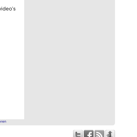
video's
eren