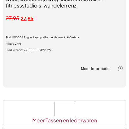
fitnessstudio's, wandelen enz.
27,95
27,95
Titel:
IGOODS Rugtas Laptop - Rugzak Heren - Anti-Diefsta
Prijs:
€ 27,95
Productcode:
9300000088995799
Meer Tassen en lederwaren