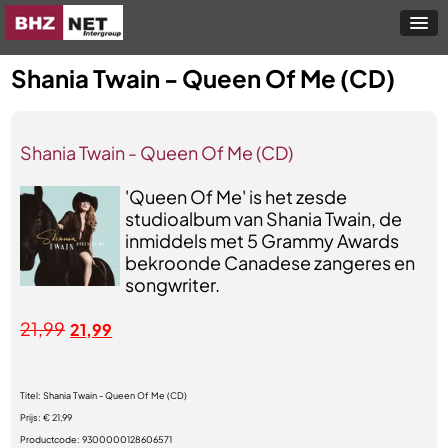
Shania Twain - Queen Of Me (CD)
Shania Twain - Queen Of Me (CD)
'Queen Of Me' is het zesde
studioalbum van Shania Twain, de
inmiddels met 5 Grammy Awards
bekroonde Canadese zangeres en
songwriter.
21,99
21,99
Titel:
Shania Twain - Queen Of Me (CD)
Prijs:
€ 21,99
Productcode:
9300000128606571