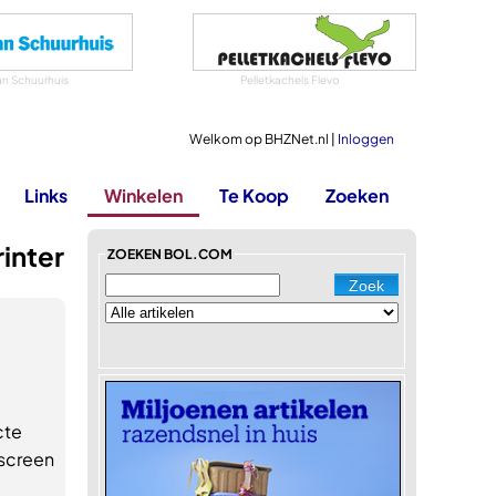
an Schuurhuis
Pelletkachels Flevo
Welkom op BHZNet.nl |
Inloggen
Links
Winkelen
Te Koop
Zoeken
inter
ZOEKEN BOL.COM
e
cte
hscreen