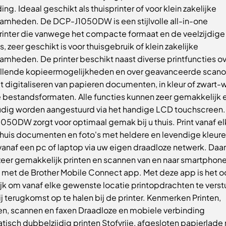
ing. Ideaal geschikt als thuisprinter of voor klein zakelijke
amheden. De DCP-J1050DW is een stijlvolle all-in-one
printer die vanwege het compacte formaat en de veelzijdige
s, zeer geschikt is voor thuisgebruik of klein zakelijke
amheden. De printer beschikt naast diverse printfuncties o
illende kopieermogelijkheden en over geavanceerde scano
t digitaliseren van papieren documenten, in kleur of zwart-wi
e bestandsformaten. Alle functies kunnen zeer gemakkelijk 
dig worden aangestuurd via het handige LCD touchscreen.
050DW zorgt voor optimaal gemak bij u thuis. Print vanaf e
 huis documenten en foto's met heldere en levendige kleure
vanaf een pc of laptop via uw eigen draadloze netwerk. Daa
zeer gemakkelijk printen en scannen van en naar smartphone
s met de Brother Mobile Connect app. Met deze app is het o
jk om vanaf elke gewenste locatie printopdrachten te verst
j terugkomst op te halen bij de printer. Kenmerken Printen,
en, scannen en faxen Draadloze en mobiele verbinding
isch dubbelzijdig printen Stofvrije, afgesloten papierlade