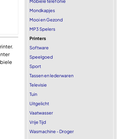
Mobiele telefonie
Mondkapjes
Mooi en Gezond
MP3 Spelers
Printers
inter.
Software
inter
Speelgoed
biele
Sport
Tassen en lederwaren
Televisie
Tuin
Uitgelicht
Vaatwasser
Vrije Tijd
Wasmachine - Droger