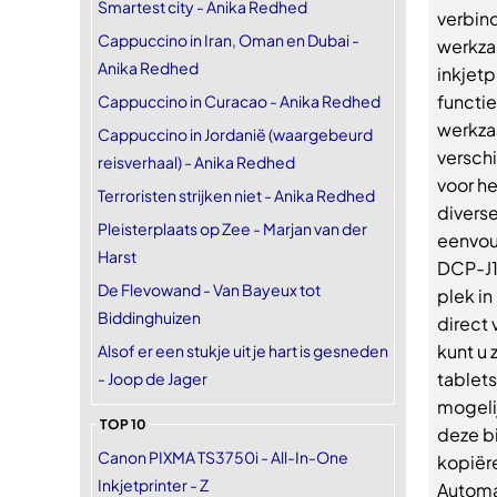
Smartest city - Anika Redhed
verbind
Cappuccino in Iran, Oman en Dubai -
werkza
Anika Redhed
inkjet
functie
Cappuccino in Curacao - Anika Redhed
werkza
Cappuccino in Jordanië (waargebeurd
versch
reisverhaal) - Anika Redhed
voor he
Terroristen strijken niet - Anika Redhed
divers
Pleisterplaats op Zee - Marjan van der
eenvou
Harst
DCP-J1
De Flevowand - Van Bayeux tot
plek in
Biddinghuizen
direct 
kunt u 
Alsof er een stukje uit je hart is gesneden
tablet
- Joop de Jager
mogeli
TOP 10
deze bi
Canon PIXMA TS3750i - All-In-One
kopiër
Inkjetprinter - Z
Automat