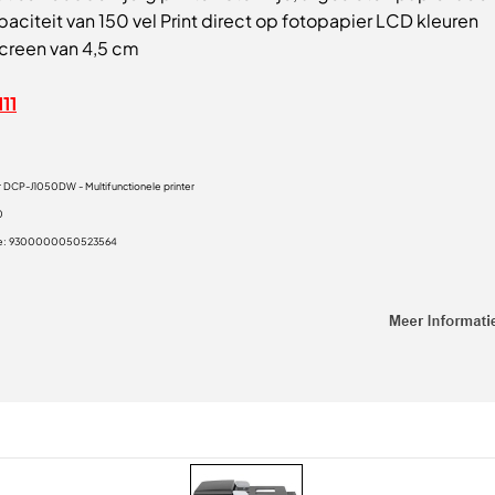
aciteit van 150 vel Print direct op fotopapier LCD kleuren
creen van 4,5 cm
111
r DCP-J1050DW - Multifunctionele printer
0
e:
9300000050523564