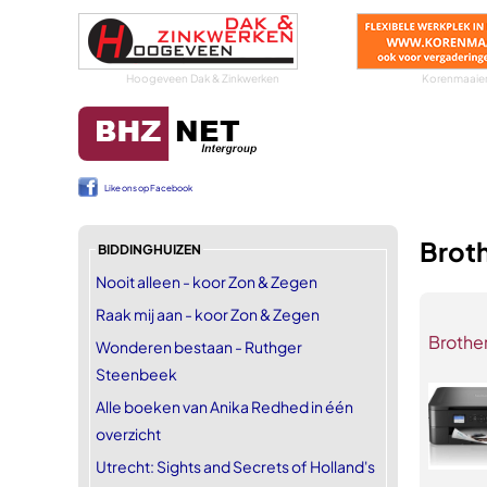
Hoogeveen Dak & Zinkwerken
Korenmaaier
Like ons op Facebook
Broth
BIDDINGHUIZEN
Nooit alleen - koor Zon & Zegen
Raak mij aan - koor Zon & Zegen
Brothe
Wonderen bestaan - Ruthger
Steenbeek
Alle boeken van Anika Redhed in één
overzicht
Utrecht: Sights and Secrets of Holland's