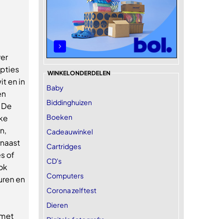
ver
pties
WINKELONDERDELEN
t en in
Baby
en
Biddinghuizen
 De
Boeken
lke
n,
Cadeauwinkel
rnaast
Cartridges
s of
CD's
ok
Computers
uren en
Corona zelftest
Dieren
 met