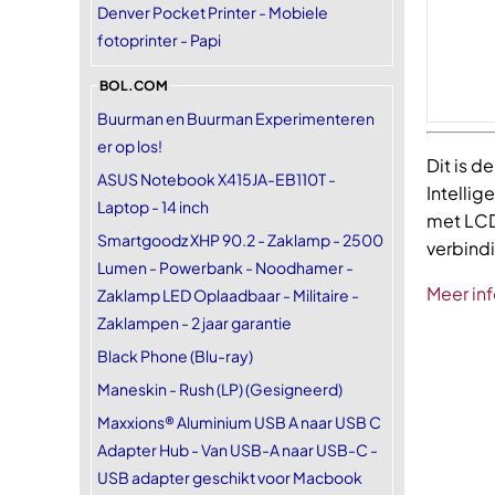
Denver Pocket Printer - Mobiele
fotoprinter - Papi
BOL.COM
Buurman en Buurman Experimenteren
er op los!
Dit is d
ASUS Notebook X415JA-EB110T -
Intellig
Laptop - 14 inch
met LCD
Smartgoodz XHP 90.2 - Zaklamp - 2500
verbindi
Lumen - Powerbank - Noodhamer -
Meer inf
Zaklamp LED Oplaadbaar - Militaire -
Zaklampen - 2 jaar garantie
Black Phone (Blu-ray)
Maneskin - Rush (LP) (Gesigneerd)
Maxxions® Aluminium USB A naar USB C
Adapter Hub - Van USB-A naar USB-C -
USB adapter geschikt voor Macbook