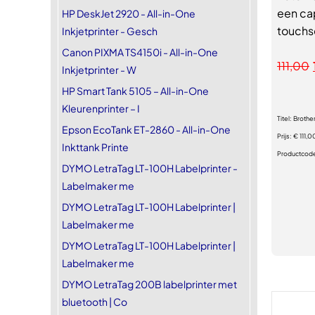
een cap
HP DeskJet 2920 - All-in-One
touchs
Inkjetprinter - Gesch
Canon PIXMA TS4150i - All-in-One
111,00
Inkjetprinter - W
HP Smart Tank 5105 – All-in-One
Kleurenprinter – I
Titel:
Brothe
Epson EcoTank ET-2860 - All-in-One
Prijs:
€ 111,0
Inkttank Printe
Productcod
DYMO LetraTag LT-100H Labelprinter -
Labelmaker me
DYMO LetraTag LT-100H Labelprinter |
Labelmaker me
DYMO LetraTag LT-100H Labelprinter |
Labelmaker me
DYMO LetraTag 200B labelprinter met
bluetooth | Co