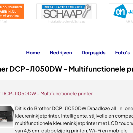
14.nl
Installatietechniek Schaap
AH J
Home
Bedrijven
Dorpsgids
Foto's
er DCP-J1050DW - Multifunctionele pr
r DCP-J1050DW - Multifunctionele printer
Dit is de Brother DCP-J1050DW Draadloze all-in-on
kleureninkjetprinter. Intelligente, stijlvolle en compa
multifunctionele kleureninkjetprinter met LCD touc
van 4,5 cm, dubbelzijdig printen, Wi-Fi en mobiele