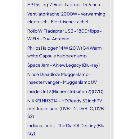
HP 15s-eq1716nd - Laptop - 15.6 inch
Ventilatorkachel 2000W - Verwarming
electrisch - Elektrische kachel
Rolio WiFi adapter USB - 1800Mbps -
WiFi 6 - Dual Antenne
Philips Halogen 14 W (20 W) G4 Warm
white Capsule halogeenlamp
Space Jam - A New Legacy (Blu-ray)
Nince Draadloze Muggenlamp -
Insectenvanger - Muggenlamp UV
Inside Out 2 (Binnenstebuiten 2) (DVD)
NIKKEI NH3214 – HD Ready 32 inch TV
met Triple Tuner (DVB-T2, DVB-C, DVB-
S2)
Indiana Jones - The Dial Of Destiny (Blu-
ray)