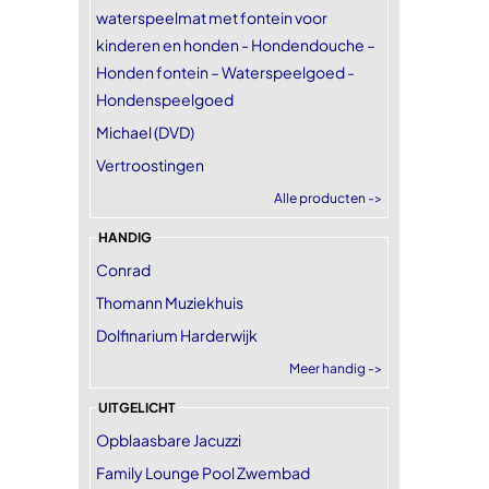
waterspeelmat met fontein voor
kinderen en honden - Hondendouche –
Honden fontein – Waterspeelgoed -
Hondenspeelgoed
Michael (DVD)
Vertroostingen
Alle producten ->
HANDIG
Conrad
Thomann Muziekhuis
Dolfinarium Harderwijk
Meer handig ->
UITGELICHT
Opblaasbare Jacuzzi
Family Lounge Pool Zwembad