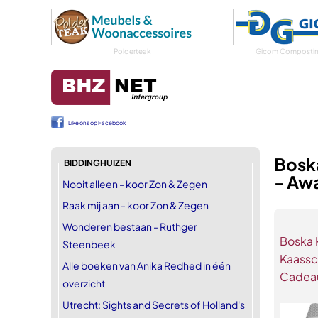
Polderteak
Gicom Compostin
Like ons op Facebook
Bosk
BIDDINGHUIZEN
- Aw
Nooit alleen - koor Zon & Zegen
Raak mij aan - koor Zon & Zegen
Wonderen bestaan - Ruthger
Boska 
Steenbeek
Kaassc
Alle boeken van Anika Redhed in één
Cadeau
overzicht
Utrecht: Sights and Secrets of Holland's