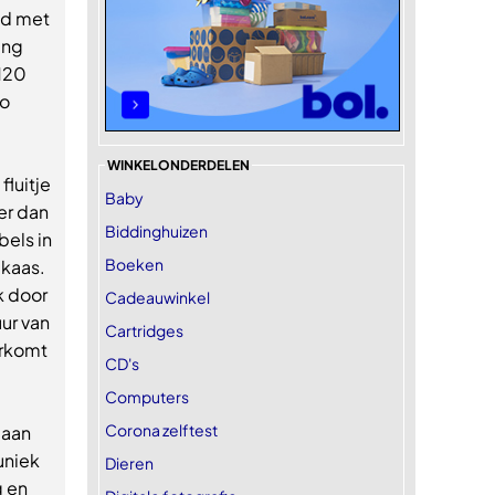
nd met
ing
 120
zo
WINKELONDERDELEN
fluitje
Baby
er dan
Biddinghuizen
bels in
Boeken
 kaas.
k door
Cadeauwinkel
ur van
Cartridges
orkomt
CD's
Computers
Corona zelftest
 aan
uniek
Dieren
g en