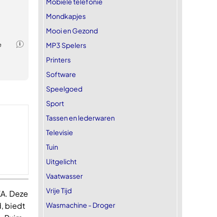
Mobiele telefonie
Mondkapjes
Mooi en Gezond
MP3 Spelers
Printers
Software
Speelgoed
Sport
Tassen en lederwaren
Televisie
Tuin
Uitgelicht
Vaatwasser
Vrije Tijd
A. Deze
Wasmachine - Droger
, biedt