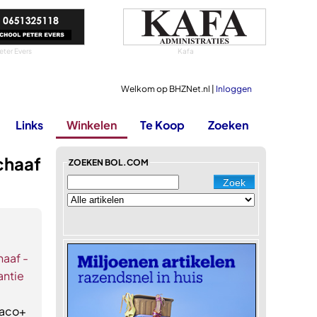
eter Evers
Kafa
Welkom op BHZNet.nl |
Inloggen
Links
Winkelen
Te Koop
Zoeken
chaaf
ZOEKEN BOL.COM
haaf -
antie
naco+