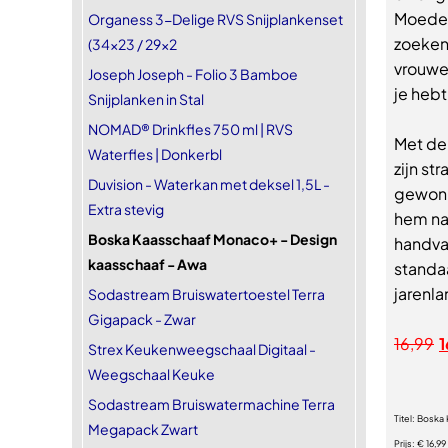
Moederd
Organess 3-Delige RVS Snijplankenset
zoeken
(34x23 / 29x2
vrouwe
Joseph Joseph - Folio 3 Bamboe
je heb
Snijplanken in Stal
NOMAD® Drinkfles 750 ml | RVS
Met de
Waterfles | Donkerbl
zijn st
Duvision - Waterkan met deksel 1,5L -
gewonne
Extra stevig
hem na
Boska Kaasschaaf Monaco+ - Design
handvat
kaasschaaf - Awa
standa
jarenla
Sodastream Bruiswatertoestel Terra
Gigapack - Zwar
16,99
1
Strex Keukenweegschaal Digitaal -
Weegschaal Keuke
Sodastream Bruiswatermachine Terra
Titel:
Boska 
Megapack Zwart
Prijs:
€ 16,99