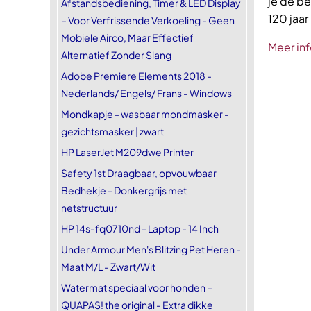
je de be
Afstandsbediening, Timer & LED Display
120 jaar 
– Voor Verfrissende Verkoeling - Geen
Mobiele Airco, Maar Effectief
Meer inf
Alternatief Zonder Slang
Adobe Premiere Elements 2018 -
Nederlands/ Engels/ Frans - Windows
Mondkapje - wasbaar mondmasker -
gezichtsmasker | zwart
HP LaserJet M209dwe Printer
Safety 1st Draagbaar, opvouwbaar
Bedhekje - Donkergrijs met
netstructuur
HP 14s-fq0710nd - Laptop - 14 Inch
Under Armour Men's Blitzing Pet Heren -
Maat M/L - Zwart/Wit
Watermat speciaal voor honden –
QUAPAS! the original - Extra dikke