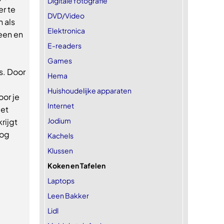
Digitale fotografie
er te
DVD/Video
 als
Elektronica
een en
E-readers
Games
s. Door
Hema
Huishoudelijke apparaten
oor je
Internet
Het
Jodium
krijgt
nog
Kachels
Klussen
Koken en Tafelen
Laptops
Leen Bakker
Lidl