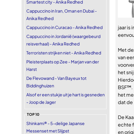
Smartest city - Anika Redhed
Cappuccino in Iran, Oman en Dubai -
Anika Redhed
jaar is
Cappuccino in Curacao - Anika Redhed
eenvoud
Cappuccino in Jordanië (waargebeurd
reisverhaal) - Anika Redhed
Met dez
Terroristen strijken niet - Anika Redhed
van ee
Pleisterplaats op Zee - Marjan van der
voorve
Harst
het sn
De Flevowand - Van Bayeux tot
Hierdoo
Biddinghuizen
BSF™. 
het me
Alsof er een stukje uit je hart is gesneden
dat de 
- Joop de Jager
TOP 10
De Kaa
Shinkami® - 5-delige Japanse
echte f
Messenset met Slijpst
en orig