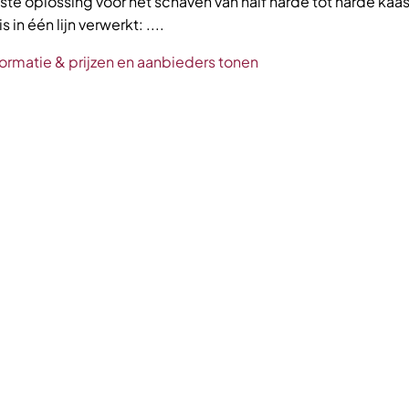
ste oplossing voor het schaven van half harde tot harde kaa
is in één lijn verwerkt: ....
ormatie & prijzen en aanbieders tonen