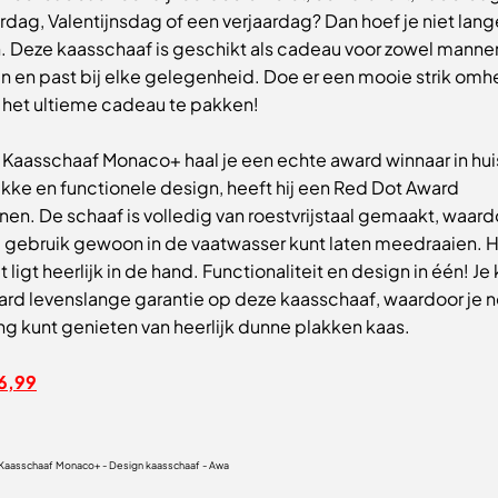
ag, Valentijnsdag of een verjaardag? Dan hoef je niet lang
. Deze kaasschaaf is geschikt als cadeau voor zowel mannen
n en past bij elke gelegenheid. Doe er een mooie strik omh
t het ultieme cadeau te pakken!
 Kaasschaaf Monaco+ haal je een echte award winnaar in hui
rakke en functionele design, heeft hij een Red Dot Award
n. De schaaf is volledig van roestvrijstaal gemaakt, waard
 gebruik gewoon in de vaatwasser kunt laten meedraaien. 
 ligt heerlijk in de hand. Functionaliteit en design in één! Je 
ard levenslange garantie op deze kaasschaaf, waardoor je 
ng kunt genieten van heerlijk dunne plakken kaas.
6,99
Kaasschaaf Monaco+ - Design kaasschaaf - Awa