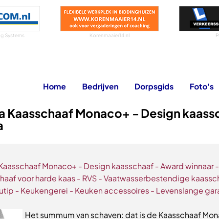
g Systems
Korenmaaier14.nl
P
Home
Bedrijven
Dorpsgids
Foto's
a Kaasschaaf Monaco+ - Design kaass
a
Kaasschaaf Monaco+ - Design kaasschaaf - Award winnaar -
haaf voor harde kaas - RVS - Vaatwasserbestendige kaassc
tip - Keukengerei - Keuken accessoires - Levenslange gar
Het summum van schaven: dat is de Kaasschaaf Mo