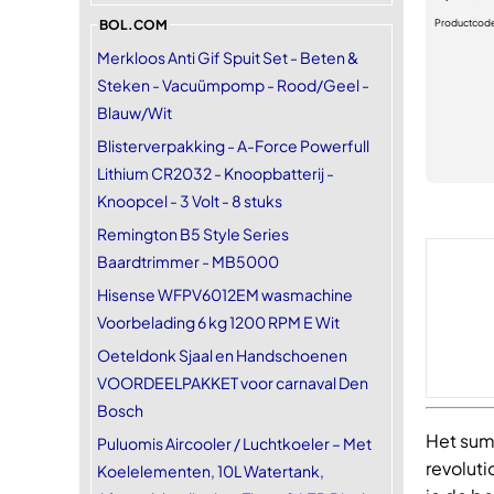
BOL.COM
Productcod
Merkloos Anti Gif Spuit Set - Beten &
Steken - Vacuümpomp - Rood/Geel -
Blauw/Wit
Blisterverpakking - A-Force Powerfull
Lithium CR2032 - Knoopbatterij -
Knoopcel - 3 Volt - 8 stuks
Remington B5 Style Series
Baardtrimmer - MB5000
Hisense WFPV6012EM wasmachine
Voorbelading 6 kg 1200 RPM E Wit
Oeteldonk Sjaal en Handschoenen
VOORDEELPAKKET voor carnaval Den
Bosch
Het sum
Puluomis Aircooler / Luchtkoeler – Met
revolut
Koelelementen, 10L Watertank,