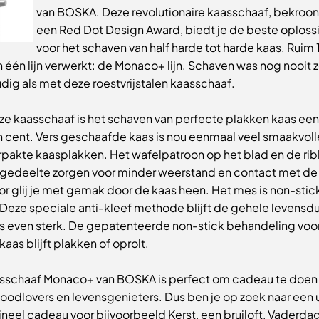
van BOSKA. Deze revolutionaire kaasschaaf, bekroo
een Red Dot Design Award, biedt je de beste oploss
voor het schaven van half harde tot harde kaas. Ruim
 in één lijn verwerkt: de Monaco+ lijn. Schaven was nog nooit 
ig als met deze roestvrijstalen kaasschaaf.
e kaasschaaf is het schaven van perfecte plakken kaas een 
n cent. Vers geschaafde kaas is nou eenmaal veel smaakvoll
rpakte kaasplakken. Het wafelpatroon op het blad en de rib
ijgedeelte zorgen voor minder weerstand en contact met de
r glij je met gemak door de kaas heen. Het mes is non-stic
Deze speciale anti-kleef methode blijft de gehele levensdu
s even sterk. De gepatenteerde non-stick behandeling vo
kaas blijft plakken of oprolt.
sschaaf Monaco+ van BOSKA is perfect om cadeau te doen
oodlovers en levensgenieters. Dus ben je op zoek naar een 
ineel cadeau voor bijvoorbeeld Kerst, een bruiloft, Vaderda