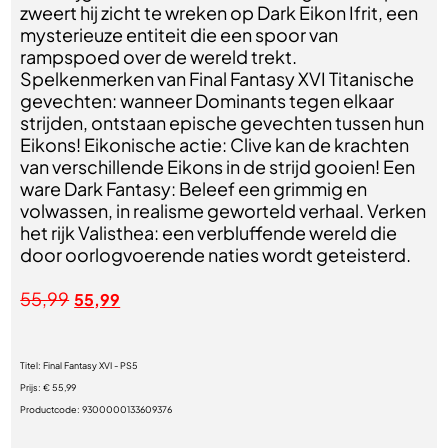
zweert hij zicht te wreken op Dark Eikon Ifrit, een
mysterieuze entiteit die een spoor van
rampspoed over de wereld trekt.
Spelkenmerken van Final Fantasy XVI Titanische
gevechten: wanneer Dominants tegen elkaar
strijden, ontstaan epische gevechten tussen hun
Eikons! Eikonische actie: Clive kan de krachten
van verschillende Eikons in de strijd gooien! Een
ware Dark Fantasy: Beleef een grimmig en
volwassen, in realisme geworteld verhaal. Verken
het rijk Valisthea: een verbluffende wereld die
door oorlogvoerende naties wordt geteisterd.
55,99
55,99
Titel:
Final Fantasy XVI - PS5
Prijs:
€ 55,99
Productcode:
9300000133609376