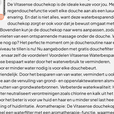
De Vitasense douchekop is de ideale keuze voor jou. Met
regendouchefunctie voelt elke douche aan als een lux
ervaring. En dat is niet alles, want deze waterbesparen
douchekop zorgt er ook voor dat je bewust omgaat met
. Bovendien kun je de douchekop naar wens aanpassen, zoda
enieten van een ontspannende massage onder de douche. 
je nog op? Het perfecte moment om je doucheroutine naar 
iveau te tillen is nu! Nu aangeboden met gratis douchefilter
, ervaar zelf de voordelen! Voordelen Vitasense Waterbespa
nse bespaart water door het waterverbruik te verminderen,
or er minder water nodig is voor elke douchebeurt.
riendelijk: Door het besparen van van water, vermindert u o
ge aan de vervuiling van grond- en oppervlaktewateren als
tputten van grondwaterbronnen. Verbeterde waterkwaliteit: 
lter neutraliseert verontreinigen zoals chlorine en kalk uit het
r het beter is voor uw huid en haar en u minder snel last hee
ing of huidirritatie. Aromatherapie: De Vitasense doucheko
eel een waterfilter met een aromatherapie-functie, waarme