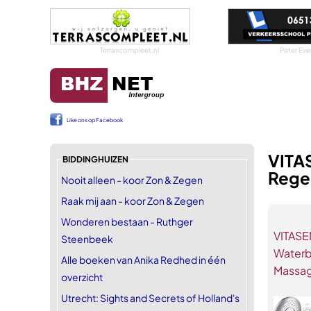
Terrascompleet.nl
Peter Eve
Like ons op Facebook
VITA
BIDDINGHUIZEN
Rege
Nooit alleen - koor Zon & Zegen
Raak mij aan - koor Zon & Zegen
Wonderen bestaan - Ruthger
VITASE
Steenbeek
Waterb
Alle boeken van Anika Redhed in één
Massa
overzicht
Utrecht: Sights and Secrets of Holland's