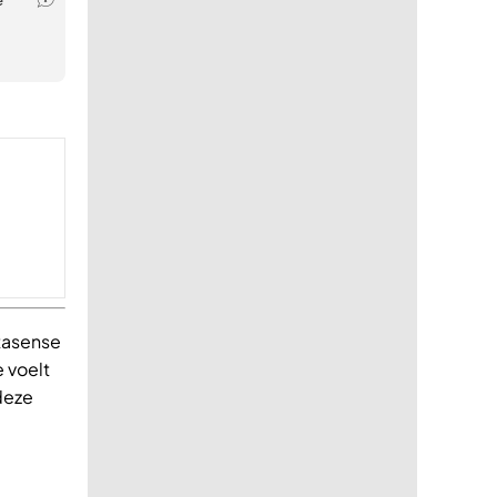
itasense
 voelt
 deze