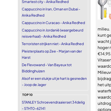
Smartest city - Anika Redhed
Cappuccino in Iran, Oman en Dubai -
Anika Redhed
Cappuccino in Curacao - Anika Redhed
milieu
Cappuccino in Jordanië (waargebeurd
kunt g
reisverhaal) - Anika Redhed
wacht 
Terroristen strijken niet - Anika Redhed
hoger n
Pleisterplaats op Zee - Marjan van der
€14,95
Harst
Vitase
De Flevowand - Van Bayeux tot
waardo
Biddinghuizen
Milieuv
bijdra
Alsof er een stukje uit je hart is gesneden
het ui
- Joop de Jager
waterfi
TOP 10
waardoo
STANLEY Schroevendraaierset 34delig
uitdrog
- STHT0-62141
option