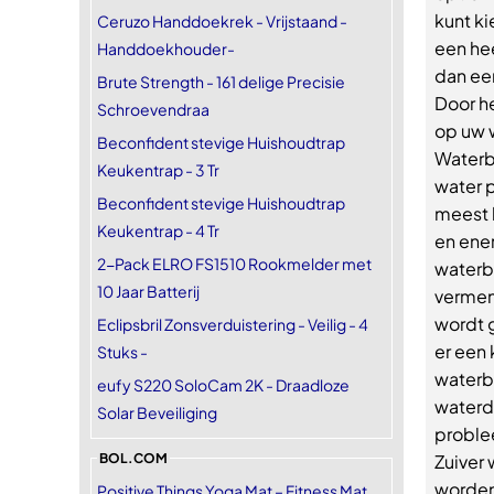
kunt ki
Ceruzo Handdoekrek - Vrijstaand -
een he
Handdoekhouder-
dan een
Brute Strength - 161 delige Precisie
Door h
Schroevendraa
op uw 
Beconfident stevige Huishoudtrap
Waterb
Keukentrap - 3 Tr
water p
Beconfident stevige Huishoudtrap
meest 
Keukentrap - 4 Tr
en ene
2-Pack ELRO FS1510 Rookmelder met
waterb
10 Jaar Batterij
vermeng
wordt g
Eclipsbril Zonsverduistering - Veilig - 4
er een 
Stuks -
waterb
eufy S220 SoloCam 2K - Draadloze
waterd
Solar Beveiliging
proble
BOL.COM
Zuiver
worden 
Positive Things Yoga Mat – Fitness Mat