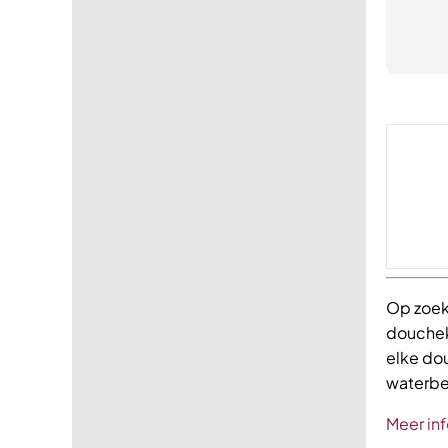
Op zoek
doucheko
elke dou
waterbe
Meer inf