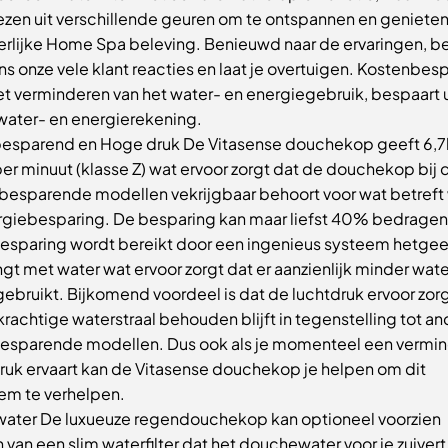
ezen uit verschillende geuren om te ontspannen en genieten
erlijke Home Spa beleving. Benieuwd naar de ervaringen, be
s onze vele klant reacties en laat je overtuigen. Kostenbes
et verminderen van het water- en energiegebruik, bespaart 
water- en energierekening.
esparend en Hoge druk De Vitasense douchekop geeft 6,7l
er minuut (klasse Z) wat ervoor zorgt dat de douchekop bij 
besparende modellen vekrijgbaar behoort voor wat betreft
rgiebesparing. De besparing kan maar liefst 40% bedragen
esparing wordt bereikt door een ingenieus systeem hetgee
t met water wat ervoor zorgt dat er aanzienlijk minder wate
ebruikt. Bijkomend voordeel is dat de luchtdruk ervoor zorg
krachtige waterstraal behouden blijft in tegenstelling tot a
esparende modellen. Dus ook als je momenteel een vermi
ruk ervaart kan de Vitasense douchekop je helpen om dit
em te verhelpen.
 water De luxueuze regendouchekop kan optioneel voorzien
van een slim waterfilter dat het douchewater voor je zuivert