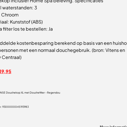
kop inclusief Home Spa beleving. Specificaties
l waterstanden: 3
r: Chroom
iaal: Kunststof (ABS)
 filter los te bestellen: Ja
ddelde kostenbesparing berekend op basis van een huish
personen met een normaal douchegebruik. (bron: Vitens en
 Centraal)
39,95
NSE Douchekop XL met Douchefilter - Regendou
5
e:
9300000045193983