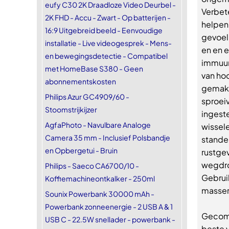
eufy C30 2K Draadloze Video Deurbel -
Verbet
2K FHD - Accu - Zwart - Op batterijen -
helpen
16:9 Uitgebreid beeld - Eenvoudige
gevoel
installatie - Live videogesprek - Mens-
en en 
en bewegingsdetectie - Compatibel
immuun
met HomeBase S380 - Geen
van ho
abonnementskosten
gemakk
Philips Azur GC4909/60 -
sproei
Stoomstrijkijzer
ingeste
AgfaPhoto - Navulbare Analoge
wissel
Camera 35 mm - Inclusief Polsbandje
stande
en Opbergetui - Bruin
rustgev
wegdro
Philips - Saeco CA6700/10 -
Gebrui
Koffiemachineontkalker - 250ml
masser
Sounix Powerbank 30000 mAh -
Powerbank zonneenergie - 2 USB A & 1
Gecomb
USB C - 22.5W snellader - powerbank -
beste 