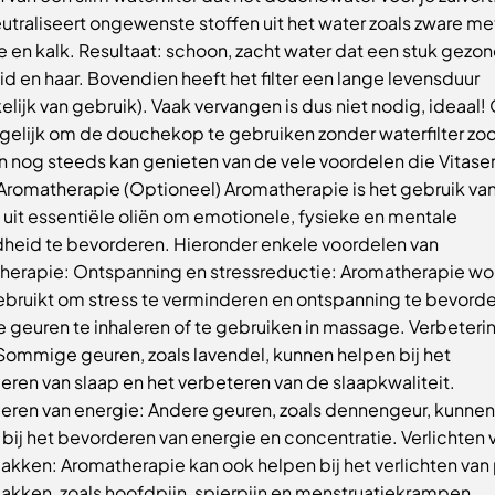
neutraliseert ongewenste stoffen uit het water zoals zware me
e en kalk. Resultaat: schoon, zacht water dat een stuk gezon
id en haar. Bovendien heeft het filter een lange levensduur
elijk van gebruik). Vaak vervangen is dus niet nodig, ideaal! 
gelijk om de douchekop te gebruiken zonder waterfilter zod
n nog steeds kan genieten van de vele voordelen die Vitase
 Aromatherapie (Optioneel) Aromatherapie is het gebruik va
uit essentiële oliën om emotionele, fysieke en mentale
heid te bevorderen. Hieronder enkele voordelen van
herapie: Ontspanning en stressreductie: Aromatherapie wo
ebruikt om stress te verminderen en ontspanning te bevord
 geuren te inhaleren of te gebruiken in massage. Verbeteri
Sommige geuren, zoals lavendel, kunnen helpen bij het
ren van slaap en het verbeteren van de slaapkwaliteit.
eren van energie: Andere geuren, zoals dennengeur, kunnen
bij het bevorderen van energie en concentratie. Verlichten 
kken: Aromatherapie kan ook helpen bij het verlichten van 
kken, zoals hoofdpijn, spierpijn en menstruatiekrampen.