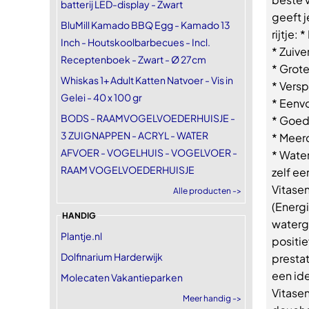
batterij LED-display - Zwart
geeft 
BluMill Kamado BBQ Egg - Kamado 13
rijtje:
Inch - Houtskoolbarbecues - Incl.
* Zuiv
Receptenboek - Zwart - Ø 27cm
* Grot
Whiskas 1+ Adult Katten Natvoer - Vis in
* Versp
Gelei - 40 x 100 gr
* Eenv
BODS - RAAMVOGELVOEDERHUISJE -
* Goed 
3 ZUIGNAPPEN - ACRYL - WATER
* Meer
AFVOER - VOGELHUIS - VOGELVOER -
* Wate
RAAM VOGELVOEDERHUISJE
zelf ee
Vitasen
Alle producten ->
(Energi
HANDIG
waterg
Plantje.nl
positie
Dolfinarium Harderwijk
presta
een id
Molecaten Vakantieparken
Vitase
Meer handig ->