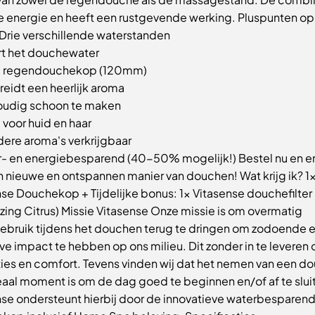
je energie en heeft een rustgevende werking. Pluspunten op
 * Drie verschillende waterstanden
ert het douchewater
e regendouchekop (120mm)
reidt een heerlijk aroma
oudig schoon te maken
voor huid en haar
dere aroma's verkrijgbaar
r- en energiebesparend (40-50% mogelijk!) Bestel nu en e
n nieuwe en ontspannen manier van douchen! Wat krijg ik? 1
se Douchekop + Tijdelijke bonus: 1x Vitasense douchefilter
zing Citrus) Missie Vitasense Onze missie is om overmatig
ebruik tijdens het douchen terug te dringen om zodoende 
ve impact te hebben op ons milieu. Dit zonder in te leveren
ties en comfort. Tevens vinden wij dat het nemen van een d
eaal moment is om de dag goed te beginnen en/of af te slui
nse ondersteunt hierbij door de innovatieve waterbesparen