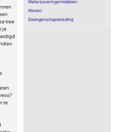
Waterzuiveringsmiddelen
unnen
Wonen
 een
Zwangerschapskleding
ea tree
 je
aardigd
endien
e
laten
tress?
m te
t
natie