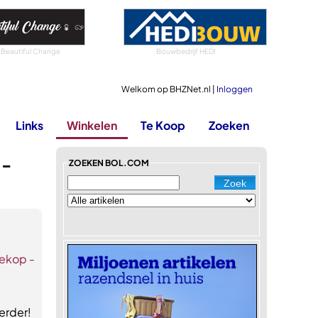
 Beautiful Change
Bouwbedrijf HEDI
Welkom op BHZNet.nl |
Inloggen
Links
Winkelen
Te Koop
Zoeken
 -
ZOEKEN BOL.COM
ekop -
erder!