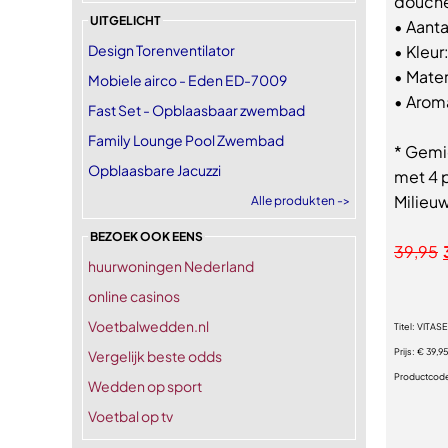
douche
UITGELICHT
• Aanta
Design Torenventilator
• Kleu
• Mater
Mobiele airco - Eden ED-7009
• Aroma
Fast Set - Opblaasbaar zwembad
Family Lounge Pool Zwembad
* Gemi
Opblaasbare Jacuzzi
met 4 
Milieuw
Alle produkten ->
BEZOEK OOK EENS
39,95
huurwoningen Nederland
online casinos
Voetbalwedden.nl
Titel:
VITASE
Prijs:
€ 39,9
Vergelijk beste odds
Productcod
Wedden op sport
Voetbal op tv