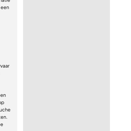
 een
rvaar
x
een
 op
ouche
ten.
de