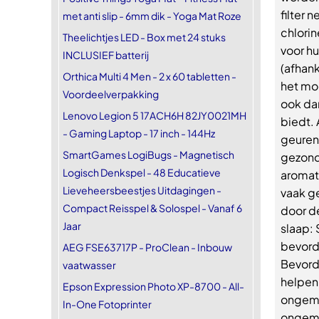
filter 
met anti slip - 6mm dik - Yoga Mat Roze
chlorin
Theelichtjes LED - Box met 24 stuks
voor hu
INCLUSIEF batterij
(afhank
Orthica Multi 4 Men - 2 x 60 tabletten -
het mo
Voordeelverpakking
ook da
Lenovo Legion 5 17ACH6H 82JY0021MH
biedt.
- Gaming Laptop - 17 inch - 144Hz
geuren 
SmartGames LogiBugs - Magnetisch
gezond
Logisch Denkspel - 48 Educatieve
aromat
Lieveheersbeestjes Uitdagingen -
vaak g
Compact Reisspel & Solospel - Vanaf 6
door de
Jaar
slaap: 
bevorde
AEG FSE63717P - ProClean - Inbouw
Bevord
vaatwasser
helpen 
Epson Expression Photo XP-8700 - All-
ongema
In-One Fotoprinter
ongema