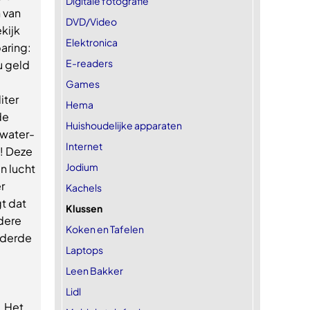
Digitale fotografie
 van
DVD/Video
kijk
Elektronica
paring:
E-readers
u geld
Games
iter
Hema
de
Huishoudelijke apparaten
 water-
Internet
! Deze
Jodium
n lucht
r
Kachels
t dat
Klussen
ndere
Koken en Tafelen
nderde
Laptops
Leen Bakker
Lidl
. Het