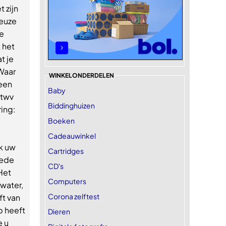
 zijn
ueuze
de
 het
t je
Waar
WINKELONDERDELEN
een
Baby
 twv
Biddinghuizen
ring:
Boeken
Cadeauwinkel
ok uw
Cartridges
mede
CD's
Het
Computers
 water,
Corona zelftest
ft van
p heeft
Dieren
e u