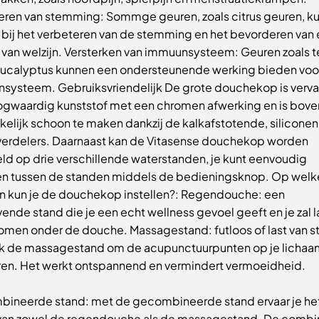
eren van stemming: Sommge geuren, zoals citrus geuren, k
 bij het verbeteren van de stemming en het bevorderen van
 van welzijn. Versterken van immuunsysteem: Geuren zoals t
eucalyptus kunnen een ondersteunende werking bieden voor
systeem. Gebruiksvriendelijk De grote douchekop is verv
ogwaardig kunststof met een chromen afwerking en is bov
elijk schoon te maken dankzij de kalkafstotende, siliconen
verdelers. Daarnaast kan de Vitasense douchekop worden
ld op drie verschillende waterstanden, je kunt eenvoudig
en tussen de standen middels de bedieningsknop. Op welk
n kun je de douchekop instellen?: Regendouche: een
ende stand die je een echt wellness gevoel geeft en je zal 
men onder de douche. Massagestand: futloos of last van s
k de massagestand om de acupunctuurpunten op je lichaa
en. Het werkt ontspannend en vermindert vermoeidheid.
ineerde stand: met de gecombineerde stand ervaar je he
van zowel de regendouche als de massagestand. De combi