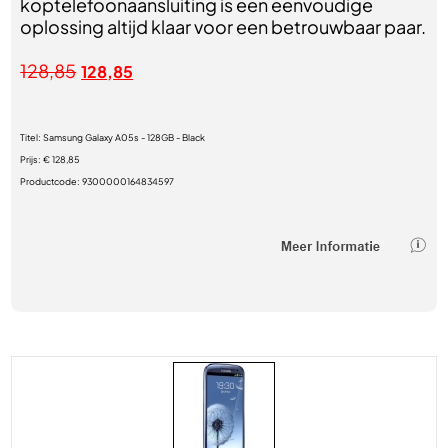
koptelefoonaansluiting is een eenvoudige
oplossing altijd klaar voor een betrouwbaar paar.
128,85
128,85
Titel:
Samsung Galaxy A05s - 128GB - Black
Prijs:
€ 128,85
Productcode:
9300000164834597