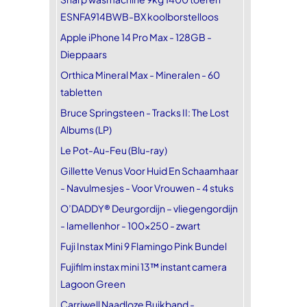
ESNFA914BWB-BX koolborstelloos
Apple iPhone 14 Pro Max - 128GB -
Dieppaars
Orthica Mineral Max - Mineralen - 60
tabletten
Bruce Springsteen - Tracks II: The Lost
Albums (LP)
Le Pot-Au-Feu (Blu-ray)
Gillette Venus Voor Huid En Schaamhaar
- Navulmesjes - Voor Vrouwen - 4 stuks
O’DADDY® Deurgordijn – vliegengordijn
- lamellenhor - 100x250 - zwart
Fuji Instax Mini 9 Flamingo Pink Bundel
Fujifilm instax mini 13™ instant camera
Lagoon Green
Carriwell Naadloze Buikband -