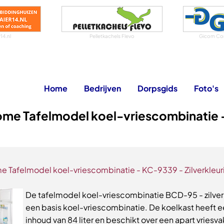
14.nl
Pelletkachels Flevo
Gicom Co
Home
Bedrijven
Dorpsgids
Foto's
ome Tafelmodel koel-vriescombinatie 
e Tafelmodel koel-vriescombinatie - KC-9339 - Zilverkleur
De tafelmodel koel-vriescombinatie BCD-95 - zilver 
een basis koel-vriescombinatie. De koelkast heeft 
inhoud van 84 liter en beschikt over een apart vriesva