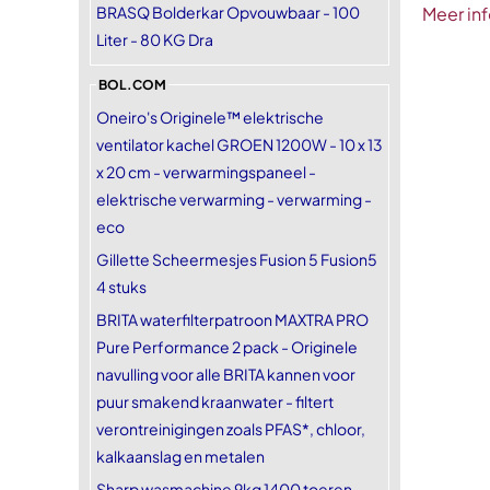
BRASQ Bolderkar Opvouwbaar - 100
Meer inf
Liter - 80 KG Dra
BOL.COM
Oneiro's Originele™ elektrische
ventilator kachel GROEN 1200W - 10 x 13
x 20 cm - verwarmingspaneel -
elektrische verwarming - verwarming -
eco
Gillette Scheermesjes Fusion 5 Fusion5
4 stuks
BRITA waterfilterpatroon MAXTRA PRO
Pure Performance 2 pack - Originele
navulling voor alle BRITA kannen voor
puur smakend kraanwater - filtert
verontreinigingen zoals PFAS*, chloor,
kalkaanslag en metalen
Sharp wasmachine 9kg 1400 toeren