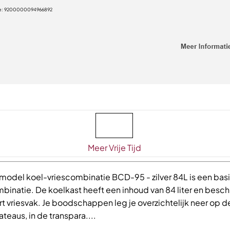
e:
9200000094966892
Meer Vrije Tijd
model koel-vriescombinatie BCD-95 - zilver 84L is een basi
binatie. De koelkast heeft een inhoud van 84 liter en besch
t vriesvak. Je boodschappen leg je overzichtelijk neer op d
teaus, in de transpara....