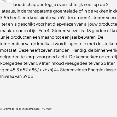
boodschappen leg je overzichtelijk neer op de 2
ateaus, in de transparante groentelade of in de vakken in d
95 heeft een koelruimte van 59 liter en een 4 sterren vries
liter en is geschikt voor het diepvriezen van al jouw product
maakte soep of ijs. Een 4-Sterren vriezer is -18 graden of k
 kun je producten een maand tot een jaar bewaren. De
temperatuur van je koelkast wordt ingesteld met de stelkn
rmostaat. Deze heeft zeven standen. Handig, de binnenverli
koelgedeelte zorgt voor goed zicht. De kenmerken op een rij
koelgedeelte van 59 liter Inhoud vriesgedeelte van 25 liter
gen 45,3 x 52 x 85,1 (lxbxh) 4- Sterrenvriezer Energieklasse
sniveau van 39dB
e Tafelmodel koel-vriescombinatie - KC-9339
0