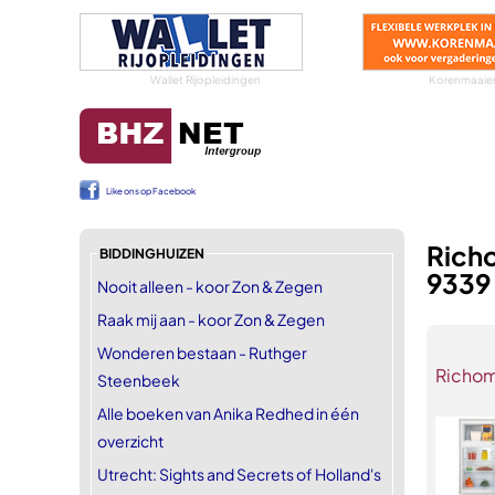
Wallet Rijopleidingen
Korenmaaier
Like ons op Facebook
Rich
BIDDINGHUIZEN
9339
Nooit alleen - koor Zon & Zegen
Raak mij aan - koor Zon & Zegen
Wonderen bestaan - Ruthger
Richom
Steenbeek
Alle boeken van Anika Redhed in één
overzicht
Utrecht: Sights and Secrets of Holland's