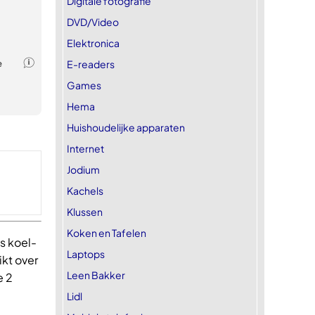
Digitale fotografie
DVD/Video
Elektronica
E-readers
Games
Hema
Huishoudelijke apparaten
Internet
Jodium
Kachels
Klussen
Koken en Tafelen
s koel-
Laptops
ikt over
Leen Bakker
e 2
Lidl