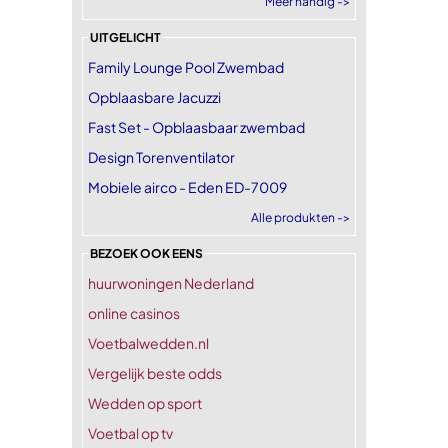
Meer handig ->
UITGELICHT
Family Lounge Pool Zwembad
Opblaasbare Jacuzzi
Fast Set - Opblaasbaar zwembad
Design Torenventilator
Mobiele airco - Eden ED-7009
Alle produkten ->
BEZOEK OOK EENS
huurwoningen Nederland
online casinos
Voetbalwedden.nl
Vergelijk beste odds
Wedden op sport
Voetbal op tv