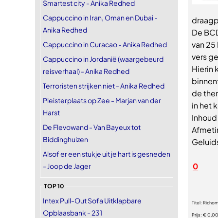
Smartest city - Anika Redhed
Cappuccino in Iran, Oman en Dubai -
draagpl
Anika Redhed
De BCD-
van 25 
Cappuccino in Curacao - Anika Redhed
vers ge
Cappuccino in Jordanië (waargebeurd
Hierin
reisverhaal) - Anika Redhed
binnen
Terroristen strijken niet - Anika Redhed
de the
Pleisterplaats op Zee - Marjan van der
in het 
Harst
Inhoud 
De Flevowand - Van Bayeux tot
Afmetin
Biddinghuizen
Geluid
Alsof er een stukje uit je hart is gesneden
0
- Joop de Jager
TOP 10
Intex Pull-Out Sofa Uitklapbare
Titel:
Richom
Opblaasbank - 231
Prijs:
€ 0,0