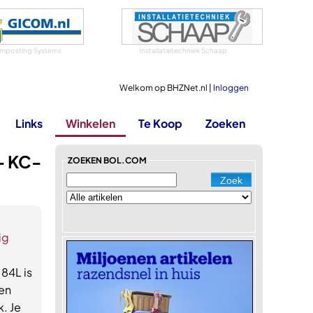
mposting Systems
Installatietechniek Schaap
Welkom op BHZNet.nl |
Inloggen
Links
Winkelen
Te Koop
Zoeken
- KC-
ZOEKEN BOL.COM
ig
84L is
een
k. Je