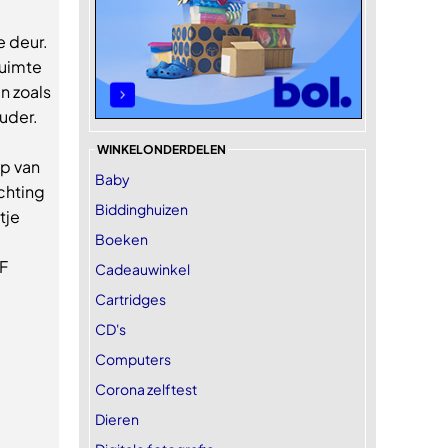
e deur.
ruimte
en zoals
ouder.
WINKELONDERDELEN
op van
Baby
chting
Biddinghuizen
tje
Boeken
 F
Cadeauwinkel
Cartridges
CD's
Computers
Corona zelftest
Dieren