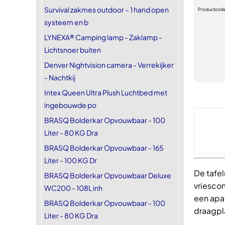
Survival zakmes outdoor – 1 hand open
Productcod
systeem en b
LYNEXA® Camping lamp - Zaklamp -
Lichtsnoer buiten
Denver Nightvision camera - Verrekijker
- Nachtkij
Intex Queen Ultra Plush Luchtbed met
ingebouwde po
BRASQ Bolderkar Opvouwbaar - 100
Liter - 80 KG Dra
BRASQ Bolderkar Opvouwbaar - 165
Liter - 100 KG Dr
De tafel
BRASQ Bolderkar Opvouwbaar Deluxe
vriescom
WC200 - 108L inh
een apar
BRASQ Bolderkar Opvouwbaar - 100
draagpla
Liter - 80 KG Dra