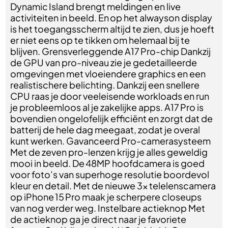
Dynamic Island brengt meldingen en live
activiteiten in beeld. En op het alwayson display
is het toegangsscherm altijd te zien, dus je hoeft
er niet eens op te tikken om helemaal bij te
blijven. Grensverleggende A17 Pro-chip Dankzij
de GPU van pro-niveau zie je gedetailleerde
omgevingen met vloeiendere graphics en een
realistischere belichting. Dankzij een snellere
CPU raas je door veeleisende workloads en run
je probleemloos al je zakelijke apps. A17 Pro is
bovendien ongelofelijk efficiënt en zorgt dat de
batterij de hele dag meegaat, zodat je overal
kunt werken. Gavanceerd Pro-camerasysteem
Met de zeven pro-lenzen krijg je alles geweldig
mooi in beeld. De 48MP hoofdcamera is goed
voor foto’s van superhoge resolutie boordevol
kleur en detail. Met de nieuwe 3x telelenscamera
op iPhone 15 Pro maak je scherpere closeups
van nog verder weg. Instelbare actieknop Met
de actieknop ga je direct naar je favoriete