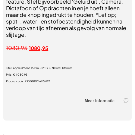
feature. Stel bijvoorbeeld ‘Geluid uit’, Camera,
Dictafoon of Opdrachten in en je hoeft alleen
maar de knop ingedrukt te houden. *Let op;
spat-, water- en stofbestendigheid kunnen na
verloop van tijd afnemen als gevolg van normale
slijtage.
1080,95
1080,95
Titel:
Apple iPhone 15 Pro - 128GB - Naturel Titanium
Prijs:
€ 1.080,95
Productcode:
9300000161136297