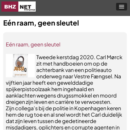
Eén raam, geen sleutel
Eén raam, geen sleutel
Tweede kerstdag 2020. Carl Mørck
zit met handboeien om op de
achterbank van een politieauto
onderweg naar Vestre Fængsel. Na
vijftien jaar heeft een gewelddadige
spijkerpistoolzaak hem ingehaald en
aanklachten wegens drugssmokkel en moord
dreigen zijn leven en carrière te verwoesten.
Zijn collega’s bij de politie in Kopenhagen keren
hem de rug toe en al snel wordt het Carl duidelijk
dat zijn leven tussen de gedetineerde
misdadigers, oplichters en corrupte agenten in