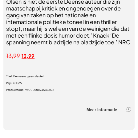
Olsen is niet de eerste Deense auteur die zijn
maatschappijkritiek en ongenoegen over de
gang van zaken op het nationale en
internationale politieke toneel in een thriller
stopt, maar hij is wel een van de weinigen die dat
met een flinke dosis humor doet.’ Knack ‘De
spanning neemt bladzijde na bladzijde toe.’ NRC
13,99
13,99
Titel:
Eén raam, geen sleutel
Prijs:
€ 13,99
Productcode:
9300000174547802