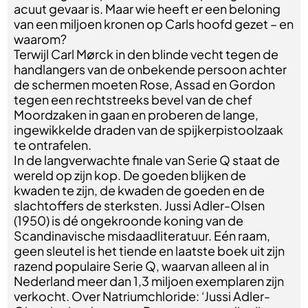
acuut gevaar is. Maar wie heeft er een beloning
van een miljoen kronen op Carls hoofd gezet – en
waarom?
Terwijl Carl Mørck in den blinde vecht tegen de
handlangers van de onbekende persoon achter
de schermen moeten Rose, Assad en Gordon
tegen een rechtstreeks bevel van de chef
Moordzaken in gaan en proberen de lange,
ingewikkelde draden van de spijkerpistoolzaak
te ontrafelen.
In de langverwachte finale van Serie Q staat de
wereld op zijn kop. De goeden blijken de
kwaden te zijn, de kwaden de goeden en de
slachtoffers de sterksten. Jussi Adler-Olsen
(1950) is dé ongekroonde koning van de
Scandinavische misdaadliteratuur. Eén raam,
geen sleutel is het tiende en laatste boek uit zijn
razend populaire Serie Q, waarvan alleen al in
Nederland meer dan 1,3 miljoen exemplaren zijn
verkocht. Over Natriumchloride: ‘Jussi Adler-