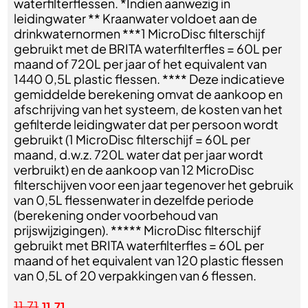
waterfilterflessen. *Indien aanwezig in
leidingwater ** Kraanwater voldoet aan de
drinkwaternormen ***1 MicroDisc filterschijf
gebruikt met de BRITA waterfilterfles = 60L per
maand of 720L per jaar of het equivalent van
1440 0,5L plastic flessen. **** Deze indicatieve
gemiddelde berekening omvat de aankoop en
afschrijving van het systeem, de kosten van het
gefilterde leidingwater dat per persoon wordt
gebruikt (1 MicroDisc filterschijf = 60L per
maand, d.w.z. 720L water dat per jaar wordt
verbruikt) en de aankoop van 12 MicroDisc
filterschijven voor een jaar tegenover het gebruik
van 0,5L flessenwater in dezelfde periode
(berekening onder voorbehoud van
prijswijzigingen). ***** MicroDisc filterschijf
gebruikt met BRITA waterfilterfles = 60L per
maand of het equivalent van 120 plastic flessen
van 0,5L of 20 verpakkingen van 6 flessen.
11,71
11,71