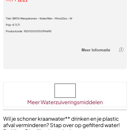
Titel:
BRITA filterpatronen - Waterfilter - MicroDisc - W
Prijs:
€ 11,71
Productcode:
9200000050914690
Meer Waterzuiveringsmiddelen
Wil je schoner kraanwater** drinken en je plastic
afval verminderen? Stap over op gefilterd water!