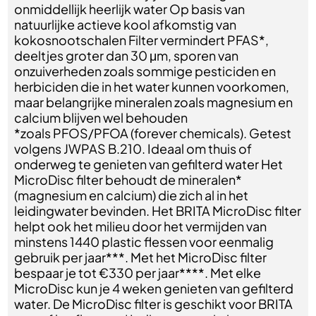
onmiddellijk heerlijk water Op basis van
natuurlijke actieve kool afkomstig van
kokosnootschalen Filter vermindert PFAS*,
deeltjes groter dan 30 μm, sporen van
onzuiverheden zoals sommige pesticiden en
herbiciden die in het water kunnen voorkomen,
maar belangrijke mineralen zoals magnesium en
calcium blijven wel behouden
*zoals PFOS/PFOA (forever chemicals). Getest
volgens JWPAS B.210. Ideaal om thuis of
onderweg te genieten van gefilterd water Het
MicroDisc filter behoudt de mineralen*
(magnesium en calcium) die zich al in het
leidingwater bevinden. Het BRITA MicroDisc filter
helpt ook het milieu door het vermijden van
minstens 1440 plastic flessen voor eenmalig
gebruik per jaar***. Met het MicroDisc filter
bespaar je tot €330 per jaar****. Met elke
MicroDisc kun je 4 weken genieten van gefilterd
water. De MicroDisc filter is geschikt voor BRITA