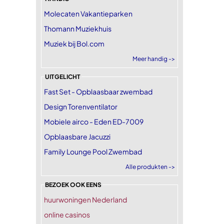
Molecaten Vakantieparken
Thomann Muziekhuis
Muziek bij Bol.com
Meer handig ->
UITGELICHT
Fast Set - Opblaasbaar zwembad
Design Torenventilator
Mobiele airco - Eden ED-7009
Opblaasbare Jacuzzi
Family Lounge Pool Zwembad
Alle produkten ->
BEZOEK OOK EENS
huurwoningen Nederland
online casinos