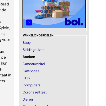
 Read
t de
n
Sylvie,
ek;
WINKELONDERDELEN
g voor
Baby
r
Biddinghuizen
hun
Boeken
n de
e hun
Cadeauwinkel
el
Cartridges
taat in
CD's
tts
Computers
Corona zelftest
Dieren