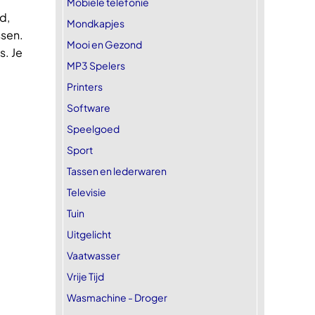
Mobiele telefonie
d,
Mondkapjes
ssen.
Mooi en Gezond
s. Je
MP3 Spelers
Printers
Software
Speelgoed
Sport
Tassen en lederwaren
Televisie
Tuin
Uitgelicht
Vaatwasser
Vrije Tijd
Wasmachine - Droger