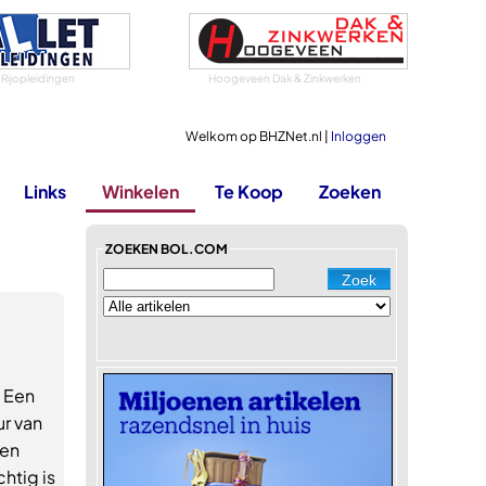
 Rijopleidingen
Hoogeveen Dak & Zinkwerken
Welkom op BHZNet.nl |
Inloggen
Links
Winkelen
Te Koop
Zoeken
ZOEKEN BOL.COM
 Een
r van
Een
htig is