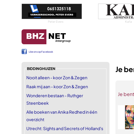
Peter Evers
Kafa
Like ons op Facebook
Je be
BIDDINGHUIZEN
Nooit alleen - koor Zon & Zegen
Raak mij aan - koor Zon & Zegen
Je bent
Wonderen bestaan - Ruthger
Steenbeek
Alle boeken van Anika Redhed in één
overzicht
Utrecht: Sights and Secrets of Holland's