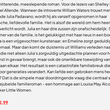
hitterende, meeslepende roman. Voor de lezers van Shelley
el Allende. Wanneer de introverte William Waters trouwt me
de Julia Padavano, wordt hij als vanzelf opgenomen in haar
che, liefdevolle familie. Het is alsof de wereld om hem hee
verlicht wordt. Julia en haar drie zussen zijn onafscheidelijk: 
er van de familie, is het gelukkigst met haar neus in een bo
 is een vrijgevochten kunstenaar; en Emeline zorgt geduldi
emaal. Maar dan komt de duisternis uit Williams verleden naa
die niet alleen Julia's zorgvuldig uitgedachte plannen voor 
st in gevaar brengt, maar ook de onwrikbare toewijding va
aan elkaar. Het resultaat is een catastrofale familiebreuk di
voor generaties verandert. Kan liefde een gebroken mens he
 Dat is de simpele maar doordringende vraag die centraal s
ejubelde familieroman – een hommage aan Louisa May Alco
ker Little Women.
2,99