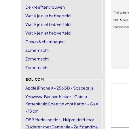
De kreeftenvrouwen
Titel:
Je bent
Wat ik je niet heb verteld
Prijs:
€ 12,99
Wat ik je niet heb verteld
Productcod
Wat ik je niet heb verteld
Chaos & champagne
Zomernacht
Zomernacht
Zomernacht
BOL.COM
Apple iPhone X - 256GB - Spacegrijs
Yeowww! Banaan Kicker - Catnip
Kattenkruid Speeltje voor Katten - Geel
- 18 cm
OER Muziekspeler - Hulpmiddel voor
Ouderen met Dementie - Zelfstandige