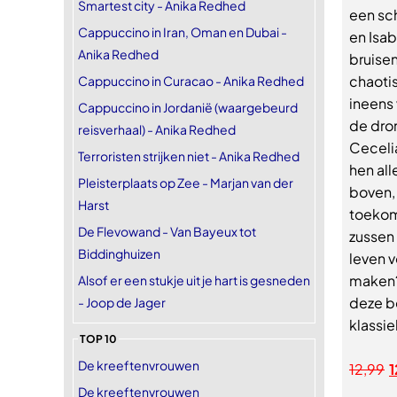
Smartest city - Anika Redhed
een sc
Cappuccino in Iran, Oman en Dubai -
en Isab
Anika Redhed
bruisen
chaotis
Cappuccino in Curacao - Anika Redhed
ineens 
Cappuccino in Jordanië (waargebeurd
de drom
reisverhaal) - Anika Redhed
Cecelia
Terroristen strijken niet - Anika Redhed
hen all
Pleisterplaats op Zee - Marjan van der
boven, 
Harst
toekom
De Flevowand - Van Bayeux tot
zussen 
Biddinghuizen
leven 
maken?
Alsof er een stukje uit je hart is gesneden
deze b
- Joop de Jager
klassie
TOP 10
De kreeftenvrouwen
12,99
1
De kreeftenvrouwen