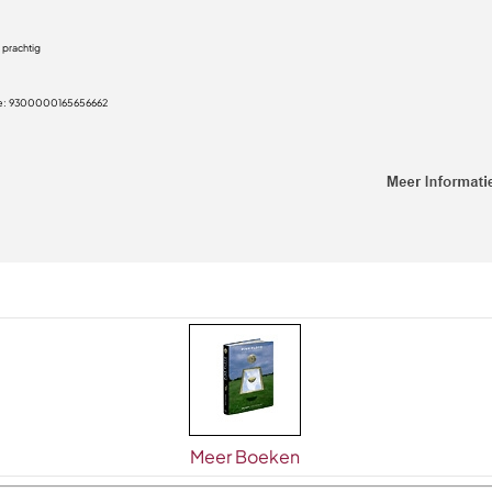
 prachtig
e:
9300000165656662
Meer Boeken