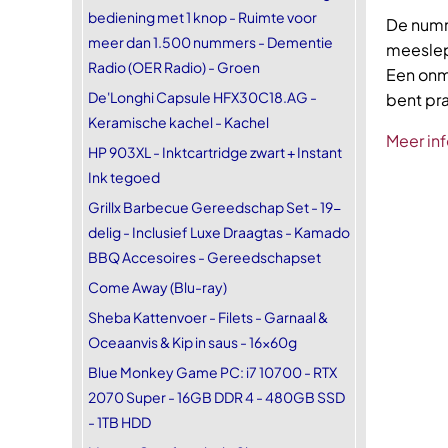
bediening met 1 knop - Ruimte voor
De numm
meer dan 1.500 nummers - Dementie
meeslep
Radio (OER Radio) - Groen
Een onm
De'Longhi Capsule HFX30C18.AG -
bent pra
Keramische kachel - Kachel
Meer inf
HP 903XL - Inktcartridge zwart + Instant
Ink tegoed
Grillx Barbecue Gereedschap Set - 19-
delig - Inclusief Luxe Draagtas - Kamado
BBQ Accesoires - Gereedschapset
Come Away (Blu-ray)
Sheba Kattenvoer - Filets - Garnaal &
Oceaanvis & Kip in saus - 16x60g
Blue Monkey Game PC: i7 10700 - RTX
2070 Super - 16GB DDR 4 - 480GB SSD
- 1TB HDD