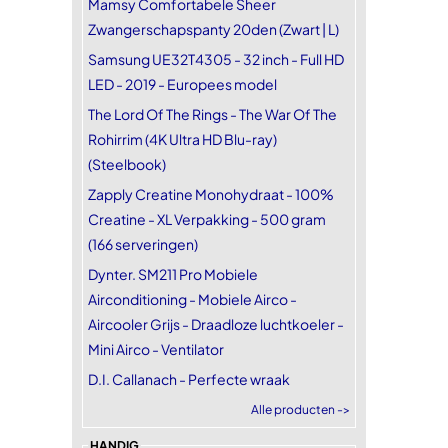
Mamsy Comfortabele Sheer
Zwangerschapspanty 20den (Zwart | L)
Samsung UE32T4305 - 32 inch - Full HD
LED - 2019 - Europees model
The Lord Of The Rings - The War Of The
Rohirrim (4K Ultra HD Blu-ray)
(Steelbook)
Zapply Creatine Monohydraat - 100%
Creatine - XL Verpakking - 500 gram
(166 serveringen)
Dynter. SM211 Pro Mobiele
Airconditioning - Mobiele Airco -
Aircooler Grijs - Draadloze luchtkoeler -
Mini Airco - Ventilator
D.I. Callanach - Perfecte wraak
Alle producten ->
HANDIG