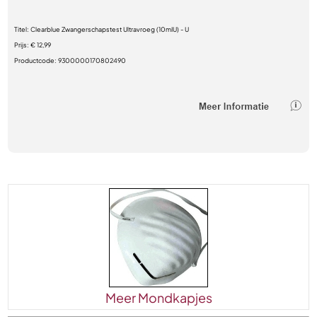
Titel:
Clearblue Zwangerschapstest Ultravroeg (10mIU) - U
Prijs:
€ 12,99
Productcode:
9300000170802490
Meer Mondkapjes