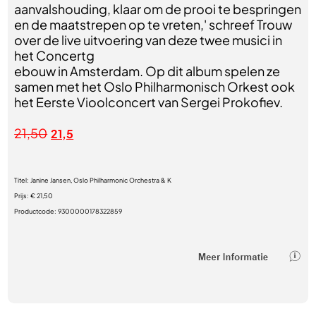
aanvalshouding, klaar om de prooi te bespringen
en de maatstrepen op te vreten,' schreef Trouw
over de live uitvoering van deze twee musici in
het Concertg
ebouw in Amsterdam. Op dit album spelen ze
samen met het Oslo Philharmonisch Orkest ook
het Eerste Vioolconcert van Sergei Prokofiev.
21,50
21,5
Titel:
Janine Jansen, Oslo Philharmonic Orchestra & K
Prijs:
€ 21,50
Productcode:
9300000178322859