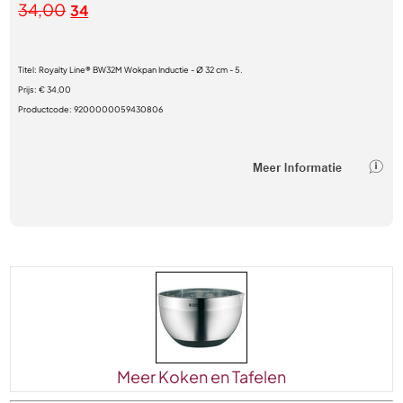
34,00
34
Titel:
Royalty Line® BW32M Wokpan Inductie - Ø 32 cm - 5.
Prijs:
€ 34,00
Productcode:
9200000059430806
Meer Koken en Tafelen