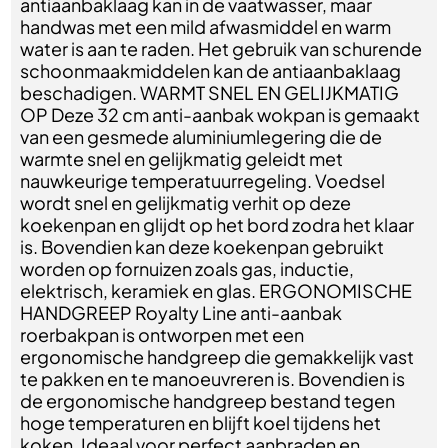
antiaanbaklaag kan in de vaatwasser, maar
handwas met een mild afwasmiddel en warm
water is aan te raden. Het gebruik van schurende
schoonmaakmiddelen kan de antiaanbaklaag
beschadigen. WARMT SNEL EN GELIJKMATIG
OP Deze 32 cm anti-aanbak wokpan is gemaakt
van een gesmede aluminiumlegering die de
warmte snel en gelijkmatig geleidt met
nauwkeurige temperatuurregeling. Voedsel
wordt snel en gelijkmatig verhit op deze
koekenpan en glijdt op het bord zodra het klaar
is. Bovendien kan deze koekenpan gebruikt
worden op fornuizen zoals gas, inductie,
elektrisch, keramiek en glas. ERGONOMISCHE
HANDGREEP Royalty Line anti-aanbak
roerbakpan is ontworpen met een
ergonomische handgreep die gemakkelijk vast
te pakken en te manoeuvreren is. Bovendien is
de ergonomische handgreep bestand tegen
hoge temperaturen en blijft koel tijdens het
koken. Ideaal voor perfect aanbraden en