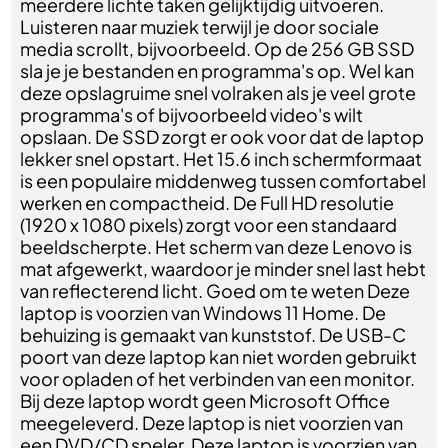
meerdere lichte taken gelijktijdig uitvoeren.
Luisteren naar muziek terwijl je door sociale
media scrollt, bijvoorbeeld. Op de 256 GB SSD
sla je je bestanden en programma's op. Wel kan
deze opslagruime snel volraken als je veel grote
programma's of bijvoorbeeld video's wilt
opslaan. De SSD zorgt er ook voor dat de laptop
lekker snel opstart. Het 15.6 inch schermformaat
is een populaire middenweg tussen comfortabel
werken en compactheid. De Full HD resolutie
(1920 x 1080 pixels) zorgt voor een standaard
beeldscherpte. Het scherm van deze Lenovo is
mat afgewerkt, waardoor je minder snel last hebt
van reflecterend licht. Goed om te weten Deze
laptop is voorzien van Windows 11 Home. De
behuizing is gemaakt van kunststof. De USB-C
poort van deze laptop kan niet worden gebruikt
voor opladen of het verbinden van een monitor.
Bij deze laptop wordt geen Microsoft Office
meegeleverd. Deze laptop is niet voorzien van
een DVD/CD speler. Deze laptop is voorzien van