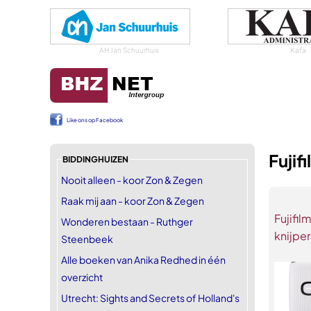
AH Jan Schuurhuis
Kafa
Like ons op Facebook
Fujif
BIDDINGHUIZEN
Nooit alleen - koor Zon & Zegen
Raak mij aan - koor Zon & Zegen
Fujifil
Wonderen bestaan - Ruthger
knijper
Steenbeek
Alle boeken van Anika Redhed in één
overzicht
Utrecht: Sights and Secrets of Holland's