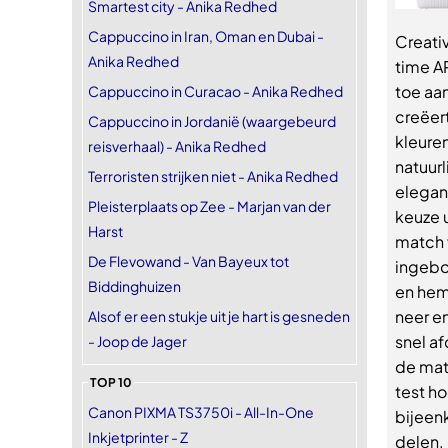
Smartest city - Anika Redhed
Cappuccino in Iran, Oman en Dubai -
Creativ
Anika Redhed
time A
toe aan
Cappuccino in Curacao - Anika Redhed
creëert
Cappuccino in Jordanië (waargebeurd
kleuren
reisverhaal) - Anika Redhed
natuur
Terroristen strijken niet - Anika Redhed
elegan
Pleisterplaats op Zee - Marjan van der
keuze u
Harst
match v
De Flevowand - Van Bayeux tot
ingebo
Biddinghuizen
en hem
neer en
Alsof er een stukje uit je hart is gesneden
snel af
- Joop de Jager
de mat
TOP 10
test ho
Canon PIXMA TS3750i - All-In-One
bijeen
Inkjetprinter - Z
delen. 