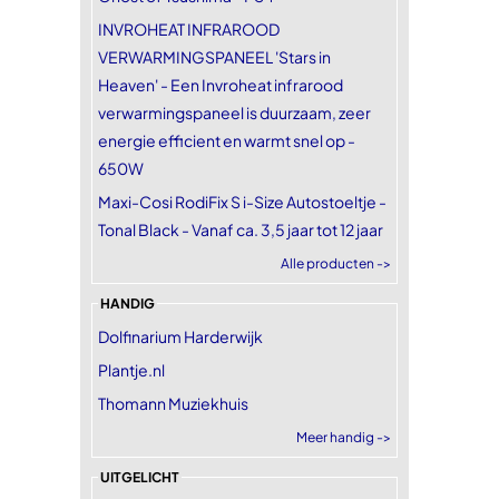
INVROHEAT INFRAROOD
VERWARMINGSPANEEL 'Stars in
Heaven' - Een Invroheat infrarood
verwarmingspaneel is duurzaam, zeer
energie efficient en warmt snel op -
650W
Maxi-Cosi RodiFix S i-Size Autostoeltje -
Tonal Black - Vanaf ca. 3,5 jaar tot 12 jaar
Alle producten ->
HANDIG
Dolfinarium Harderwijk
Plantje.nl
Thomann Muziekhuis
Meer handig ->
UITGELICHT