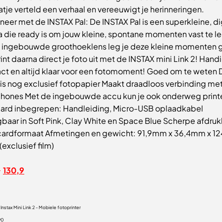
atje verteld een verhaal en vereeuwigt je herinneringen.
eer met de INSTAX Pal: De INSTAX Pal is een superkleine, di
 die ready is om jouw kleine, spontane momenten vast te l
 ingebouwde groothoeklens leg je deze kleine momenten 
rint daarna direct je foto uit met de INSTAX mini Link 2! Handi
t en altijd klaar voor een fotomoment! Goed om te weten 
r is nog exclusief fotopapier Maakt draadloos verbinding me
hones Met de ingebouwde accu kun je ook onderweg print
ard inbegrepen: Handleiding, Micro-USB oplaadkabel
jgbaar in Soft Pink, Clay White en Space Blue Scherpe afdru
cardformaat Afmetingen en gewicht: 91,9mm x 36,4mm x 
(exclusief film)
0
130,9
m Instax Mini Link 2 - Mobiele fotoprinter
90