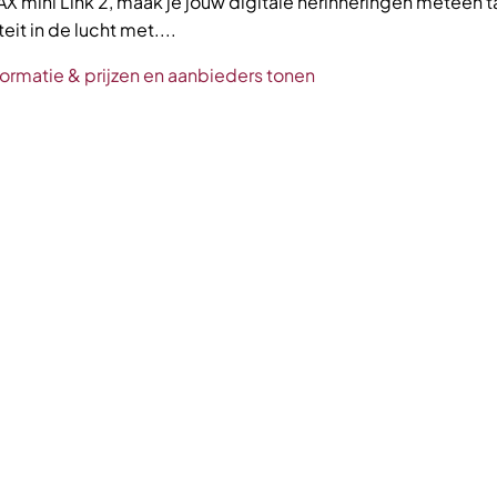
X mini Link 2, maak je jouw digitale herinneringen meteen t
teit in de lucht met....
formatie & prijzen en aanbieders tonen