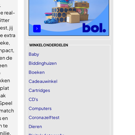
.
de real-
itter
st, jij
ie extra
ieke,
WINKELONDERDELEN
mpact,
Baby
 en de
Biddinghuizen
 een
Boeken
e
ukken
Cadeauwinkel
plat
Cartridges
aak
CD's
 Speel
Computers
 match
Corona zelftest
s en
m te
Dieren
milie.