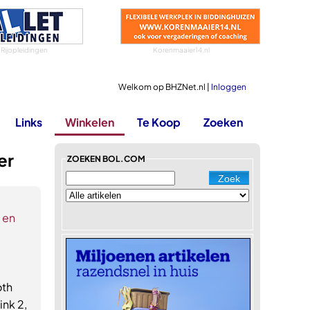
 Rijopleidingen
Korenmaaier14.nl
Welkom op BHZNet.nl |
Inloggen
Links
Winkelen
Te Koop
Zoeken
er
ZOEKEN BOL.COM
s en
oth
ink 2,