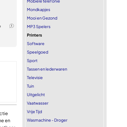
Mobiele telefonie
Mondkapjes
Mooi en Gezond
MP3 Spelers
Printers
Software
Speelgoed
Sport
Tassen en lederwaren
Televisie
Tuin
Uitgelicht
Vaatwasser
Vrije Tijd
ctie
Wasmachine - Droger
ne en