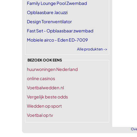
Family Lounge Pool Zwembad
Opblaasbare Jacuzzi
Design Torenventilator
Fast Set - Opblaasbaar zwembad
Mobiele airco - Eden ED-7009
Alle produkten ->
BEZOEK OOK EENS
huurwoningen Nederland
online casinos
Voetbalwedden.nl
Vergelijk beste odds
Wedden op sport
Voetbal op tv
Ove