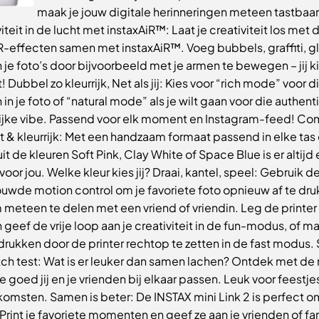
maak je jouw digitale herinneringen meteen tastbaar
iteit in de lucht met instaxAiR™: Laat je creativiteit los met 
R-effecten samen met instaxAiR™. Voeg bubbels, graffiti, gl
 je foto’s door bijvoorbeeld met je armen te bewegen – jij kie
! Dubbel zo kleurrijk, Net als jij: Kies voor “rich mode” voor d
 in je foto of “natural mode” als je wilt gaan voor die authent
lijke vibe. Passend voor elk moment en Instagram-feed! Co
t & kleurrijk: Met een handzaam formaat passend in elke tas
it de kleuren Soft Pink, Clay White of Space Blue is er altijd
oor jou. Welke kleur kies jij? Draai, kantel, speel: Gebruik d
uwde motion control om je favoriete foto opnieuw af te dr
 meteen te delen met een vriend of vriendin. Leg de printer 
 geef de vrije loop aan je creativiteit in de fun-modus, of m
drukken door de printer rechtop te zetten in de fast modus.
ch test: Wat is er leuker dan samen lachen? Ontdek met de
e goed jij en je vrienden bij elkaar passen. Leuk voor feestje
komsten. Samen is beter: De INSTAX mini Link 2 is perfect o
Print je favoriete momenten en geef ze aan je vrienden of fa