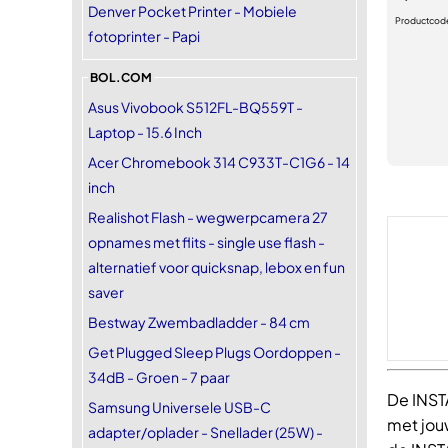
Denver Pocket Printer - Mobiele
Productcod
fotoprinter - Papi
BOL.COM
Asus Vivobook S512FL-BQ559T -
Laptop - 15.6 Inch
Acer Chromebook 314 C933T-C1G6 - 14
inch
Realishot Flash - wegwerpcamera 27
opnames met flits - single use flash -
alternatief voor quicksnap, lebox en fun
saver
Bestway Zwembadladder - 84 cm
Get Plugged Sleep Plugs Oordoppen -
34dB - Groen - 7 paar
De INSTA
Samsung Universele USB-C
met jou
adapter/oplader - Snellader (25W) -