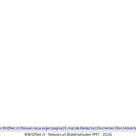
r BHZNet.nl
|
Nieuws op je eigen pagina
|
E-mail de Redactie
|
Disclaimer
|
Rss
|
Advert
©BHZNet.nl - Nieuws uit Biddinghuizen 1997 - 2026