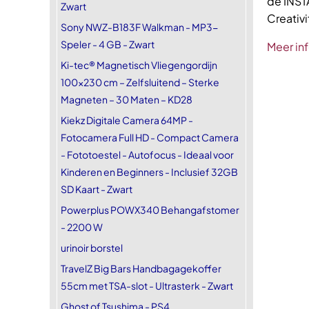
de INSTA
Zwart
Creativi
Sony NWZ-B183F Walkman - MP3-
Speler - 4 GB - Zwart
Meer in
Ki-tec® Magnetisch Vliegengordijn
100x230 cm – Zelfsluitend – Sterke
Magneten – 30 Maten – KD28
Kiekz Digitale Camera 64MP -
Fotocamera Full HD - Compact Camera
- Fototoestel - Autofocus - Ideaal voor
Kinderen en Beginners - Inclusief 32GB
SD Kaart - Zwart
Powerplus POWX340 Behangafstomer
- 2200 W
urinoir borstel
TravelZ Big Bars Handbagagekoffer
55cm met TSA-slot - Ultrasterk - Zwart
Ghost of Tsushima - PS4