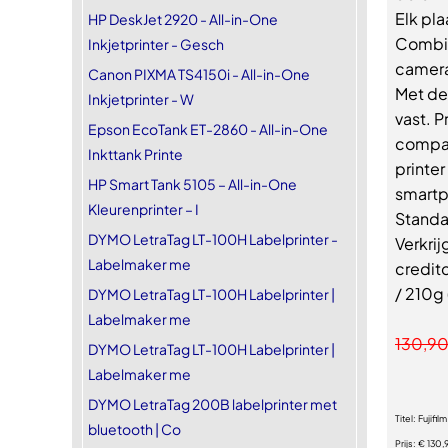
Elk pla
HP DeskJet 2920 - All-in-One
Combin
Inkjetprinter - Gesch
camera
Canon PIXMA TS4150i - All-in-One
Met de
Inkjetprinter - W
vast. P
Epson EcoTank ET-2860 - All-in-One
compac
Inkttank Printe
printe
HP Smart Tank 5105 – All-in-One
smartp
Kleurenprinter – I
Standa
DYMO LetraTag LT-100H Labelprinter -
Verkri
Labelmaker me
credit
/ 210g 
DYMO LetraTag LT-100H Labelprinter |
Labelmaker me
130,9
DYMO LetraTag LT-100H Labelprinter |
Labelmaker me
DYMO LetraTag 200B labelprinter met
Titel:
Fujifil
bluetooth | Co
Prijs:
€ 130,