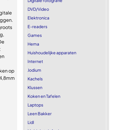
Digitale fotografie
DVD/Video
gitale
Elektronica
eggen.
E-readers
groots
g,
Games
De
Hema
t
Huishoudelijke apparaten
en
Internet
Jodium
kken op
124,8mm
Kachels
Klussen
Koken en Tafelen
Laptops
Leen Bakker
Lidl