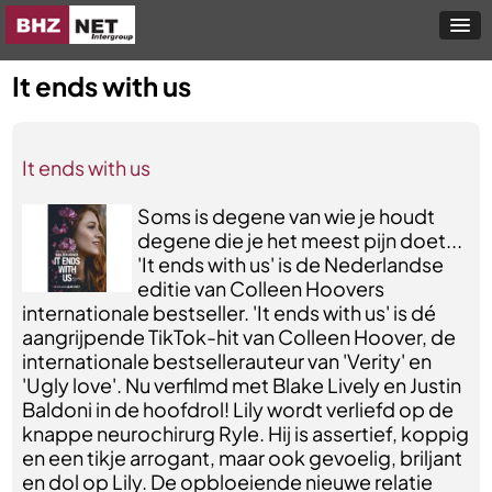
It ends with us
It ends with us
Soms is degene van wie je houdt
degene die je het meest pijn doet...
'It ends with us' is de Nederlandse
editie van Colleen Hoovers
internationale bestseller. 'It ends with us' is dé
aangrijpende TikTok-hit van Colleen Hoover, de
internationale bestsellerauteur van 'Verity' en
'Ugly love'. Nu verfilmd met Blake Lively en Justin
Baldoni in de hoofdrol! Lily wordt verliefd op de
knappe neurochirurg Ryle. Hij is assertief, koppig
en een tikje arrogant, maar ook gevoelig, briljant
en dol op Lily. De opbloeiende nieuwe relatie