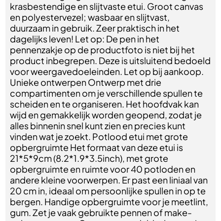
krasbestendige en slijtvaste etui. Groot canvas
en polyestervezel; wasbaar en slijtvast,
duurzaam in gebruik. Zeer praktisch in het
dagelijks leven! Let op: De pen in het
pennenzakje op de productfoto is niet bij het
product inbegrepen. Deze is uitsluitend bedoeld
voor weergavedoeleinden. Let op bij aankoop.
Unieke ontwerpen Ontwerp met drie
compartimenten om je verschillende spullen te
scheiden en te organiseren. Het hoofdvak kan
wijd en gemakkelijk worden geopend, zodat je
alles binnenin snel kunt zien en precies kunt
vinden wat je zoekt. Potlood etui met grote
opbergruimte Het formaat van deze etui is
21*5*9cm (8.2*1.9*3.5inch), met grote
opbergruimte en ruimte voor 40 potloden en
andere kleine voorwerpen. Er past een liniaal van
20 cm in, ideaal om persoonlijke spullen in op te
bergen. Handige opbergruimte voor je meetlint,
gum. Zet je vaak gebruikte pennen of make-