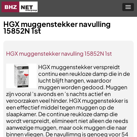
HGX muggenstekker navulling
15852N 1st
HGX muggenstekker navulling 15852N 1st
HGX muggenstekker verspreidt
continu een reukloze damp die in de
lucht blijft hangen, waardoor
muggen worden gedood. Muggen
zijn vooral ’s avonds en ’s nachts actief en
veroorzaken veel hinder. HGX muggenstekker is
een effectief middel tegen muggen op de
slaapkamer. De continue reukloze damp die
wordt verspreidt, elimineert niet alleen de reeds
aanwezige muggen, maar ook muggen die naar
binnen vliegen. De navullimng is genoeg voor 54