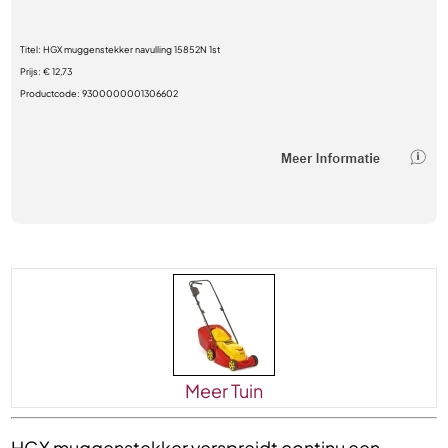
Titel:
HGX muggenstekker navulling 15852N 1st
Prijs:
€ 12,73
Productcode:
9300000001306602
Meer Tuin
HGX muggenstekker verspreidt continu een