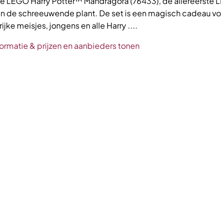
e LEGO Harry Potter™ Mandragora (76433), de allereerste
van de schreeuwende plant. De set is een magisch cadeau vo
rijke meisjes, jongens en alle Harry ....
ormatie & prijzen en aanbieders tonen