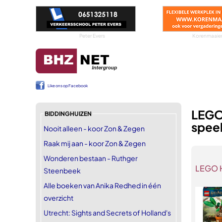
Peter Evers
Korenmaaier
Like ons op Facebook
LEGO
BIDDINGHUIZEN
spee
Nooit alleen - koor Zon & Zegen
Raak mij aan - koor Zon & Zegen
Wonderen bestaan - Ruthger
LEGO H
Steenbeek
Alle boeken van Anika Redhed in één
overzicht
Utrecht: Sights and Secrets of Holland's