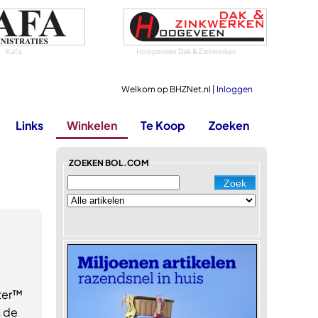
Kafa
Hoogeveen Dak & Zinkwerken
Welkom op BHZNet.nl |
Inloggen
Links
Winkelen
Te Koop
Zoeken
ZOEKEN BOL.COM
ter™
n de