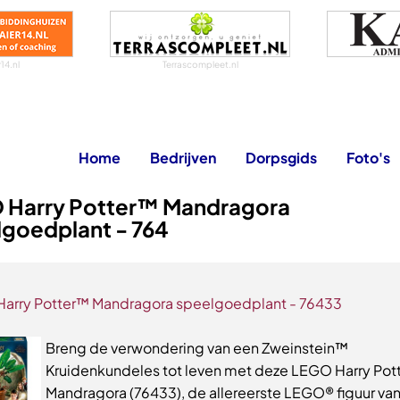
14.nl
Terrascompleet.nl
Home
Bedrijven
Dorpsgids
Foto's
 Harry Potter™ Mandragora
lgoedplant - 764
arry Potter™ Mandragora speelgoedplant - 76433
Breng de verwondering van een Zweinstein™
Kruidenkundeles tot leven met deze LEGO Harry Pot
Mandragora (76433), de allereerste LEGO® figuur va