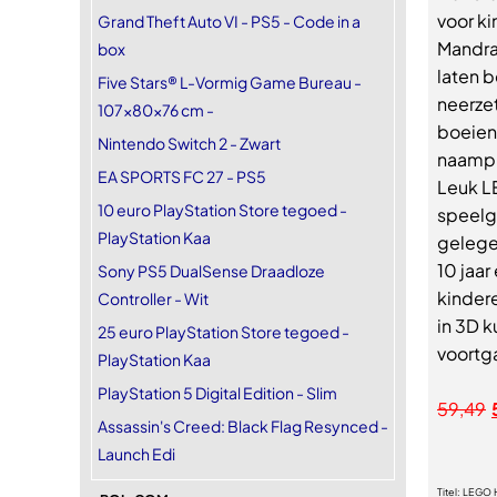
voor ki
Grand Theft Auto VI - PS5 - Code in a
Mandra
box
laten 
Five Stars® L-Vormig Game Bureau -
neerzet
107x80x76 cm -
boeien
Nintendo Switch 2 - Zwart
naampla
EA SPORTS FC 27 - PS5
Leuk L
10 euro PlayStation Store tegoed -
speelg
PlayStation Kaa
gelegen
10 jaa
Sony PS5 DualSense Draadloze
kinder
Controller - Wit
in 3D k
25 euro PlayStation Store tegoed -
voortg
PlayStation Kaa
PlayStation 5 Digital Edition - Slim
59,49
Assassin's Creed: Black Flag Resynced -
Launch Edi
Titel:
LEGO H