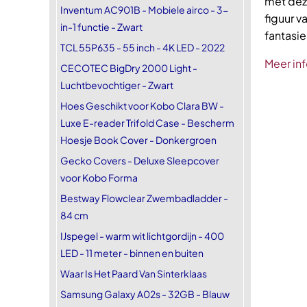
met dez
Inventum AC901B - Mobiele airco - 3-
figuur 
in-1 functie - Zwart
fantasie
TCL 55P635 - 55 inch - 4K LED - 2022
Meer inf
CECOTEC BigDry 2000 Light -
Luchtbevochtiger - Zwart
Hoes Geschikt voor Kobo Clara BW -
Luxe E-reader Trifold Case - Bescherm
Hoesje Book Cover - Donkergroen
Gecko Covers - Deluxe Sleepcover
voor Kobo Forma
Bestway Flowclear Zwembadladder -
84 cm
IJspegel - warm wit lichtgordijn - 400
LED - 11 meter - binnen en buiten
Waar Is Het Paard Van Sinterklaas
Samsung Galaxy A02s - 32GB - Blauw