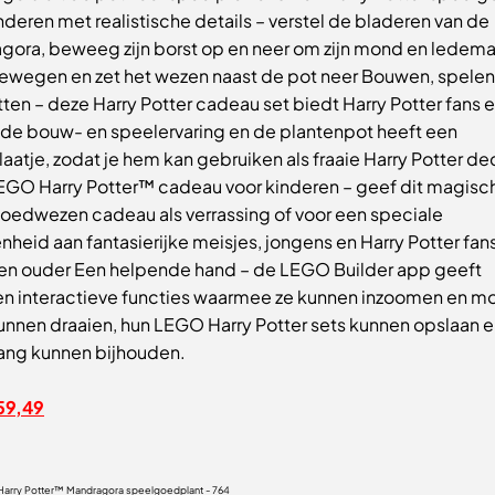
nderen met realistische details – verstel de bladeren van de
gora, beweeg zijn borst op en neer om zijn mond en ledema
bewegen en zet het wezen naast de pot neer Bouwen, spelen
ten – deze Harry Potter cadeau set biedt Harry Potter fans 
de bouw- en speelervaring en de plantenpot heeft een
atje, zodat je hem kan gebruiken als fraaie Harry Potter de
EGO Harry Potter™ cadeau voor kinderen – geef dit magisc
oedwezen cadeau als verrassing of voor een speciale
heid aan fantasierijke meisjes, jongens en Harry Potter fan
r en ouder Een helpende hand – de LEGO Builder app geeft
en interactieve functies waarmee ze kunnen inzoomen en m
unnen draaien, hun LEGO Harry Potter sets kunnen opslaan e
ang kunnen bijhouden.
59,49
arry Potter™ Mandragora speelgoedplant - 764