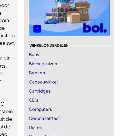
voor
n
gora
 de
orst op
reeuwt.
WINKELONDERDELEN
Baby
n dit
Biddinghuizen
ets
Boeken
e
r
Cadeauwinkel
Cartridges
CD's
GO
Computers
nstein
Corona zelftest
uit de
al de
Dieren
goed