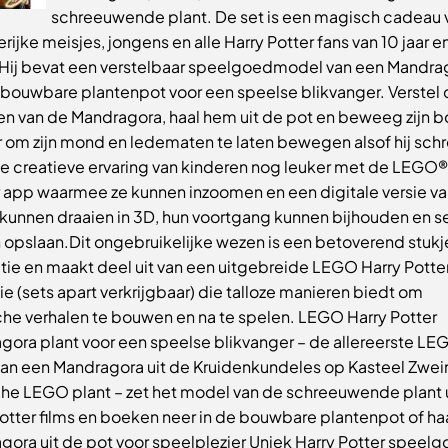
schreeuwende plant. De set is een magisch cadeau 
erijke meisjes, jongens en alle Harry Potter fans van 10 jaar e
 Hij bevat een verstelbaar speelgoedmodel van een Mandra
 bouwbare plantenpot voor een speelse blikvanger. Verstel
en van de Mandragora, haal hem uit de pot en beweeg zijn b
r om zijn mond en ledematen te laten bewegen alsof hij sch
e creatieve ervaring van kinderen nog leuker met de LEGO®
r app waarmee ze kunnen inzoomen en een digitale versie va
kunnen draaien in 3D, hun voortgang kunnen bijhouden en s
 opslaan.Dit ongebruikelijke wezen is een betoverend stukj
tie en maakt deel uit van een uitgebreide LEGO Harry Potte
ie (sets apart verkrijgbaar) die talloze manieren biedt om
he verhalen te bouwen en na te spelen. LEGO Harry Potter
gora plant voor een speelse blikvanger – de allereerste LE
 van een Mandragora uit de Kruidenkundeles op Kasteel Zwei
he LEGO plant – zet het model van de schreeuwende plant 
otter films en boeken neer in de bouwbare plantenpot of ha
gora uit de pot voor speelplezier Uniek Harry Potter speel