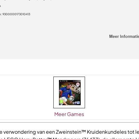
9
e:
9300000173010413
Meer Games
e verwondering van een Zweinstein™ Kruidenkundeles tot l