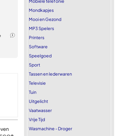
Mobiele telefonie
Mondkapjes
Mooi en Gezond
MP3 Spelers
Printers
Software
Speelgoed
Sport
Tassen en lederwaren
Televisie
Tuin
Uitgelicht
Vaatwasser
Vrije Tijd
Wasmachine - Droger
even