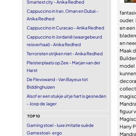
Smartest city - Anika Redhed
Cappuccino in Iran, Oman en Dubai -
fantasi
Anika Redhed
ouder.
en een
Cappuccino in Curacao - Anika Redhed
blader
Cappuccino in Jordanië (waargebeurd
en nee
reisverhaal) - Anika Redhed
Maak d
Terroristen strijken niet - Anika Redhed
Builde
Pleisterplaats op Zee - Marjan van der
model 
Harst
kunnen
De Flevowand - Van Bayeux tot
decora
Biddinghuizen
collect
magisc
Alsof er een stukje uit je hart is gesneden
Mandra
- Joop de Jager
figuur
TOP 10
Magisc
Gaming stoel - luxe imitatie suède
Harry P
Gamestoel- ergo
Mandra