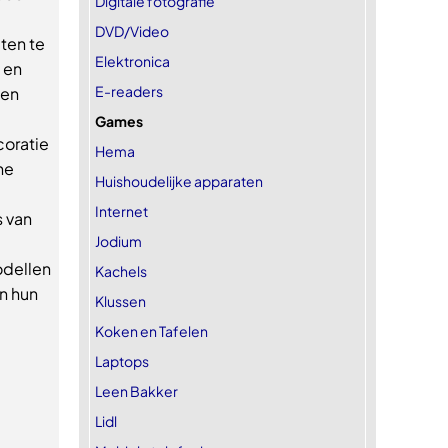
Digitale fotografie
DVD/Video
ten te
Elektronica
 en
E-readers
een
Games
coratie
Hema
he
Huishoudelijke apparaten
Internet
s van
Jodium
odellen
Kachels
n hun
Klussen
Koken en Tafelen
Laptops
Leen Bakker
Lidl