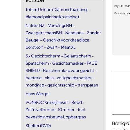
BOL.COM
Prijs:
€ 59,4
Totum Unicorn Diamond painting -
Productcod
diamond painting knutselset
Nutrea N3 – VoedingsBH –
ZwangerschapsBH – Naadloos – Zonder
Beugel – Geschikt voor draadloze
borstkolf – Zwart – Maat XL
5x Gezichtscherm - Gelaatscherm -
Spatscherm - Gezichtsmasker - FACE
SHIELD - Beschermkap voor gezicht -
bacterie - virus - veiligheidsmasker -
mondkap - gezichtsschild - transparan
Hans Wiegel
VONROC Kruislijnlaser – Rood –
Zelfnivellerend – 10 meter – Incl.
bevestigingsbeugel, opbergtas
Breng d
Shelter (DVD)