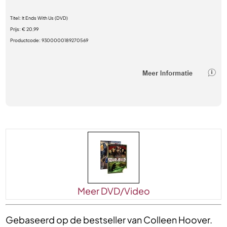
Titel:
It Ends With Us (DVD)
Prijs:
€ 20,99
Productcode:
9300000189270569
Meer DVD/Video
Gebaseerd op de bestseller van Colleen Hoover.