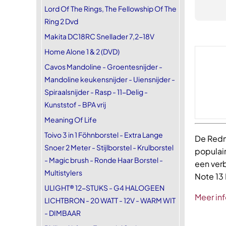
Lord Of The Rings, The Fellowship Of The
Ring 2 Dvd
Makita DC18RC Snellader 7,2-18V
Home Alone 1 & 2 (DVD)
Cavos Mandoline - Groentesnijder -
Mandoline keukensnijder - Uiensnijder -
Spiraalsnijder - Rasp - 11-Delig -
Kunststof - BPA vrij
Meaning Of Life
Toivo 3 in 1 Föhnborstel - Extra Lange
De Redm
Snoer 2 Meter - Stijlborstel - Krulborstel
populai
- Magic brush - Ronde Haar Borstel -
een ver
Multistylers
Note 13
ULIGHT® 12-STUKS - G4 HALOGEEN
Meer inf
LICHTBRON - 20 WATT - 12V - WARM WIT
- DIMBAAR