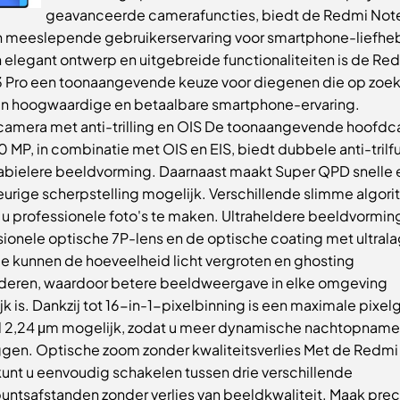
geavanceerde camerafuncties, biedt de Redmi Note
n meeslepende gebruikerservaring voor smartphone-liefhe
n elegant ontwerp en uitgebreide functionaliteiten is de Re
3 Pro een toonaangevende keuze voor diegenen die op zoek 
en hoogwaardige en betaalbare smartphone-ervaring.
amera met anti-trilling en OIS De toonaangevende hoofd
 MP, in combinatie met OIS en EIS, biedt dubbele anti-trilf
tabielere beeldvorming. Daarnaast maakt Super QPD snelle 
urige scherpstelling mogelijk. Verschillende slimme algor
 u professionele foto's te maken. Ultraheldere beeldvormin
sionele optische 7P-lens en de optische coating met ultral
ie kunnen de hoeveelheid licht vergroten en ghosting
deren, waardoor betere beeldweergave in elke omgeving
k is. Dankzij tot 16-in-1-pixelbinning is een maximale pixel
l 2,24 μm mogelijk, zodat u meer dynamische nachtopname
ggen. Optische zoom zonder kwaliteitsverlies Met de Redmi
kunt u eenvoudig schakelen tussen drie verschillende
untsafstanden zonder verlies van beeldkwaliteit. Maak prec