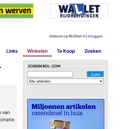
 infra & recycling
Wallet Rijopleidingen
Welkom op BHZNet.nl |
Inloggen
Links
Winkelen
Te Koop
Zoeken
-
ZOEKEN BOL.COM
p van
binatie