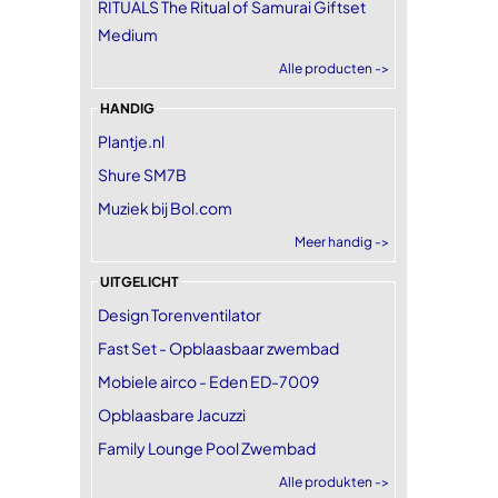
RITUALS The Ritual of Samurai Giftset
Medium
Alle producten ->
HANDIG
Plantje.nl
Shure SM7B
Muziek bij Bol.com
Meer handig ->
UITGELICHT
Design Torenventilator
Fast Set - Opblaasbaar zwembad
Mobiele airco - Eden ED-7009
Opblaasbare Jacuzzi
Family Lounge Pool Zwembad
Alle produkten ->