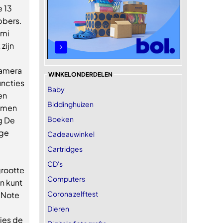
 13
bbers.
dmi
zijn
camera
WINKELONDERDELEN
uncties
Baby
en
Biddinghuizen
itmen
Boeken
g De
age
Cadeauwinkel
Cartridges
CD's
grootte
Computers
n kunt
Corona zelftest
 Note
Dieren
ies de