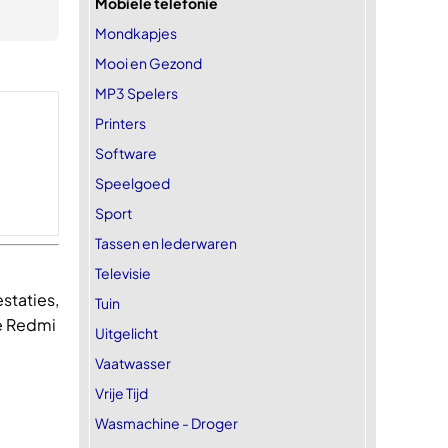
Mobiele telefonie
Mondkapjes
Mooi en Gezond
MP3 Spelers
Printers
Software
Speelgoed
Sport
Tassen en lederwaren
Televisie
staties,
Tuin
e Redmi
Uitgelicht
Vaatwasser
Vrije Tijd
Wasmachine - Droger