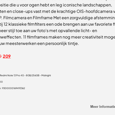
itie die u voor ogen hebt en leg iconische landschappen,
tten en close-ups vast met de krachtige OIS-hoofdcamera 
. Filmcamera en Filmframe Met een zorgvuldige afstemmin
ij 12 klassieke filmfilters een ode brengen aan uw favoriete f
er stijl toe aan uw foto's met opvallende licht- en
weffecten. 11 filmframes maken nog meer creativiteit mogel
uw meesterwerken een persoonlijk tintje.
0
209
 Redmi Note 13 Pro 4G - 8GB/256GB - Midnight
,00
e:
9300000169493362