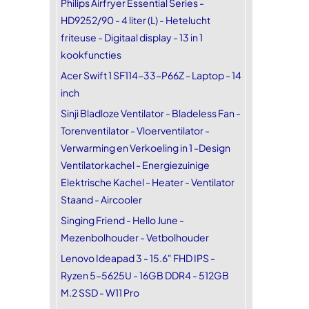
Philips Airfryer Essential Series -
HD9252/90 - 4 liter (L) - Hetelucht
friteuse - Digitaal display - 13 in 1
kookfuncties
Acer Swift 1 SF114-33-P66Z - Laptop - 14
inch
Sinji Bladloze Ventilator - Bladeless Fan -
Torenventilator - Vloerventilator -
Verwarming en Verkoeling in 1 -Design
Ventilatorkachel - Energiezuinige
Elektrische Kachel - Heater - Ventilator
Staand - Aircooler
Singing Friend - Hello June -
Mezenbolhouder - Vetbolhouder
Lenovo Ideapad 3 - 15.6" FHD IPS -
Ryzen 5-5625U - 16GB DDR4 - 512GB
M.2 SSD - W11 Pro