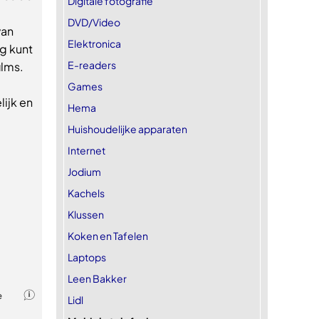
Digitale fotografie
DVD/Video
van
Elektronica
g kunt
E-readers
ilms.
Games
ijk en
Hema
Huishoudelijke apparaten
Internet
Jodium
Kachels
Klussen
Koken en Tafelen
Laptops
Leen Bakker
Lidl