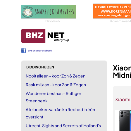
Flevolamb
Korenmaaier14
Like ons op Facebook
Xiao
BIDDINGHUIZEN
Midn
Nooit alleen - koor Zon & Zegen
Raak mij aan - koor Zon & Zegen
Wonderen bestaan - Ruthger
Xiaomi
Steenbeek
Alle boeken van Anika Redhed in één
overzicht
Utrecht: Sights and Secrets of Holland's