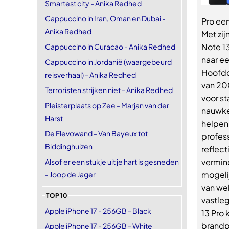
Smartest city - Anika Redhed
Cappuccino in Iran, Oman en Dubai -
Pro ee
Anika Redhed
Met zij
Note 1
Cappuccino in Curacao - Anika Redhed
naar e
Cappuccino in Jordanië (waargebeurd
Hoofdc
reisverhaal) - Anika Redhed
van 200
Terroristen strijken niet - Anika Redhed
voor s
Pleisterplaats op Zee - Marjan van der
nauwke
Harst
helpen
De Flevowand - Van Bayeux tot
profes
Biddinghuizen
reflect
vermin
Alsof er een stukje uit je hart is gesneden
mogelij
- Joop de Jager
van we
TOP 10
vastle
Apple iPhone 17 - 256GB - Black
13 Pro 
brandp
Apple iPhone 17 - 256GB - White