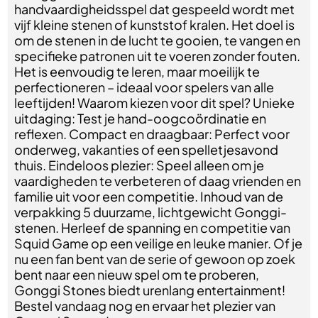
handvaardigheidsspel dat gespeeld wordt met
vijf kleine stenen of kunststof kralen. Het doel is
om de stenen in de lucht te gooien, te vangen en
specifieke patronen uit te voeren zonder fouten.
Het is eenvoudig te leren, maar moeilijk te
perfectioneren – ideaal voor spelers van alle
leeftijden! Waarom kiezen voor dit spel? Unieke
uitdaging: Test je hand-oogcoördinatie en
reflexen. Compact en draagbaar: Perfect voor
onderweg, vakanties of een spelletjesavond
thuis. Eindeloos plezier: Speel alleen om je
vaardigheden te verbeteren of daag vrienden en
familie uit voor een competitie. Inhoud van de
verpakking 5 duurzame, lichtgewicht Gonggi-
stenen. Herleef de spanning en competitie van
Squid Game op een veilige en leuke manier. Of je
nu een fan bent van de serie of gewoon op zoek
bent naar een nieuw spel om te proberen,
Gonggi Stones biedt urenlang entertainment!
Bestel vandaag nog en ervaar het plezier van