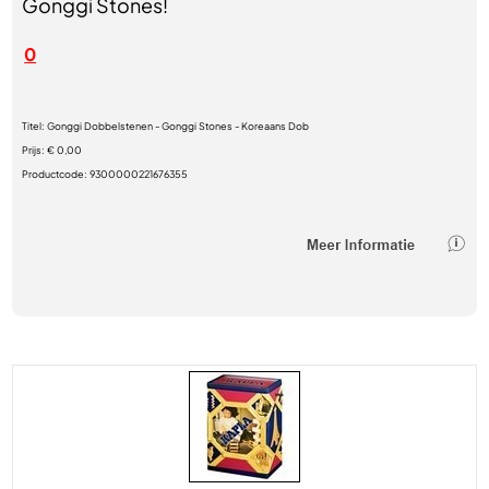
Gonggi Stones!
0
Titel:
Gonggi Dobbelstenen - Gonggi Stones - Koreaans Dob
Prijs:
€ 0,00
Productcode:
9300000221676355