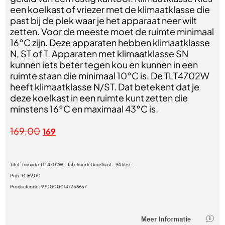
een koelkast of vriezer met de klimaatklasse die
past bij de plek waar je het apparaat neer wilt
zetten. Voor de meeste moet de ruimte minimaal
16°C zijn. Deze apparaten hebben klimaatklasse
N, ST of T. Apparaten met klimaatklasse SN
kunnen iets beter tegen kou en kunnen in een
ruimte staan die minimaal 10°C is. De TLT4702W
heeft klimaatklasse N/ST. Dat betekent dat je
deze koelkast in een ruimte kunt zetten die
minstens 16°C en maximaal 43°C is.
169,00
169
Titel:
Tomado TLT4702W - Tafelmodel koelkast - 94 liter -
Prijs:
€ 169,00
Productcode:
9300000147756657