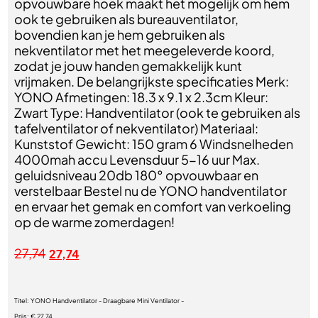
opvouwbare hoek maakt het mogelijk om hem
ook te gebruiken als bureauventilator,
bovendien kan je hem gebruiken als
nekventilator met het meegeleverde koord,
zodat je jouw handen gemakkelijk kunt
vrijmaken. De belangrijkste specificaties Merk:
YONO Afmetingen: 18.3 x 9.1 x 2.3cm Kleur:
Zwart Type: Handventilator (ook te gebruiken als
tafelventilator of nekventilator) Materiaal:
Kunststof Gewicht: 150 gram 6 Windsnelheden
4000mah accu Levensduur 5-16 uur Max.
geluidsniveau 20db 180° opvouwbaar en
verstelbaar Bestel nu de YONO handventilator
en ervaar het gemak en comfort van verkoeling
op de warme zomerdagen!
27,74
27,74
Titel:
YONO Handventilator - Draagbare Mini Ventilator -
Prijs:
€ 27,74