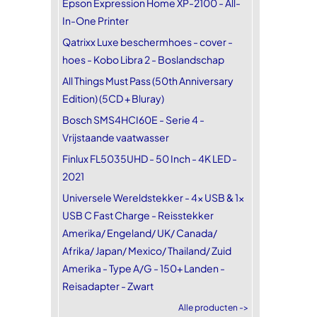
Epson Expression Home XP-2100 - All-
In-One Printer
Qatrixx Luxe beschermhoes - cover -
hoes - Kobo Libra 2 - Boslandschap
All Things Must Pass (50th Anniversary
Edition) (5CD + Bluray)
Bosch SMS4HCI60E - Serie 4 -
Vrijstaande vaatwasser
Finlux FL5035UHD - 50 Inch - 4K LED -
2021
Universele Wereldstekker - 4x USB & 1x
USB C Fast Charge - Reisstekker
Amerika/ Engeland/ UK/ Canada/
Afrika/ Japan/ Mexico/ Thailand/ Zuid
Amerika - Type A/G - 150+ Landen -
Reisadapter - Zwart
Alle producten ->