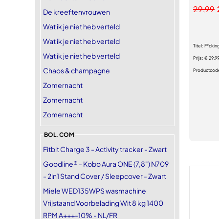
29,99
De kreeftenvrouwen
Wat ik je niet heb verteld
Wat ik je niet heb verteld
Titel:
F*ckin
Wat ik je niet heb verteld
Prijs:
€ 29,9
Chaos & champagne
Productcod
Zomernacht
Zomernacht
Zomernacht
BOL.COM
Fitbit Charge 3 - Activity tracker - Zwart
Goodline® - Kobo Aura ONE (7,8") N709
- 2in1 Stand Cover / Sleepcover - Zwart
Miele WED135WPS wasmachine
Vrijstaand Voorbelading Wit 8 kg 1400
RPM A+++-10% - NL/FR