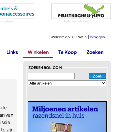
olderteak
Pelletkachels Flevo
Welkom op BHZNet.nl |
Inloggen
Links
Winkelen
Te Koop
Zoeken
ZOEKEN BOL.COM
nde
aan van
issie:
e zijn.