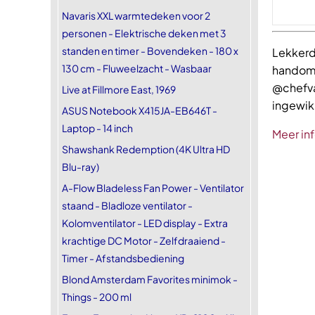
Navaris XXL warmtedeken voor 2
personen - Elektrische deken met 3
standen en timer - Bovendeken - 180 x
Lekkerd
130 cm - Fluweelzacht - Wasbaar
handomdr
@chefvan
Live at Fillmore East, 1969
ingewikk
ASUS Notebook X415JA-EB646T -
Laptop - 14 inch
Meer in
Shawshank Redemption (4K Ultra HD
Blu-ray)
A-Flow Bladeless Fan Power - Ventilator
staand - Bladloze ventilator -
Kolomventilator - LED display - Extra
krachtige DC Motor - Zelfdraaiend -
Timer - Afstandsbediening
Blond Amsterdam Favorites minimok -
Things - 200 ml