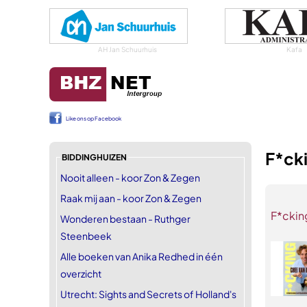
AH Jan Schuurhuis
Kafa
Like ons op Facebook
F*ck
BIDDINGHUIZEN
Nooit alleen - koor Zon & Zegen
Raak mij aan - koor Zon & Zegen
F*ckin
Wonderen bestaan - Ruthger
Steenbeek
Alle boeken van Anika Redhed in één
overzicht
Utrecht: Sights and Secrets of Holland's