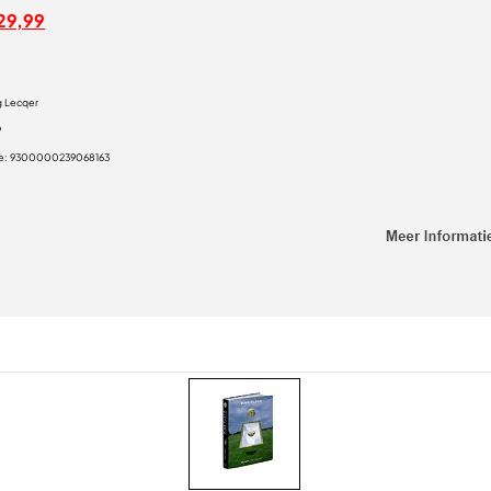
29,99
g Lecqer
9
e:
9300000239068163