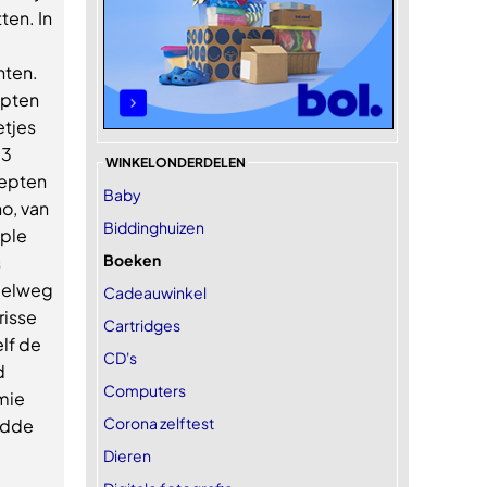
ten. In
hten.
epten
etjes
 3
WINKELONDERDELEN
cepten
Baby
o, van
Biddinghuizen
iple
Boeken
s
mpelweg
Cadeauwinkel
risse
Cartridges
lf de
CD's
d
Computers
mie
Corona zelftest
eidde
Dieren