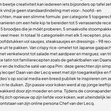
 beetje creativiteit kan iedereen iets bijzonders op tafel zet
ek vind je geen standaardindeling met voor-, hoofd- en
chten, maar een slimme formule: per categorie 5 topgerec
manieren om een hele kip te bereiden tot 5 verrassende rec
, 5 broodjes die je móét proberen, 5 smaakvolle stoompakk
veel meer. In totaal 16 categorieën met elk 5 recepten, plus
hoofdstukken vol sausjes, steaksausjes en dressings – 98 re
 uit te pakken. Van crispy rice-omelet tot Japanse gazpach
met venkelworst tot salade met aardpeer en merguez, van tr
rte tatin tot familierecepten zoals de gehaktballen van Daan
 en de Indische saté van opa Pim: deze gerechten zijn si
 lecqer! Daan van der Lecq weet met zijn toegankelijke en f
deo’s op social media een breed publiek te inspireren om ze
in te duiken. Zijn passie voor koken werd al op jonge leeftij
akkerd door zijn moeder en oma. Tijdens de coronapande
 hij zich opnieuw op zijn liefde voor koken, wat uiteindelijk l
 ontstaan van zijn online persona Chef van der Lecq.