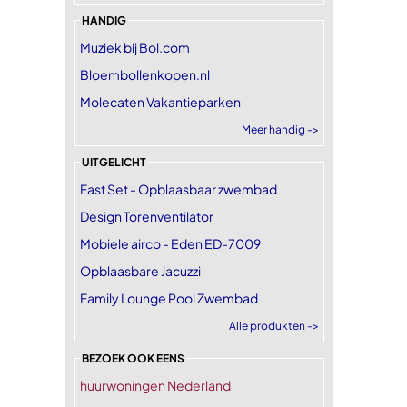
HANDIG
Muziek bij Bol.com
Bloembollenkopen.nl
Molecaten Vakantieparken
Meer handig ->
UITGELICHT
Fast Set - Opblaasbaar zwembad
Design Torenventilator
Mobiele airco - Eden ED-7009
Opblaasbare Jacuzzi
Family Lounge Pool Zwembad
Alle produkten ->
BEZOEK OOK EENS
huurwoningen Nederland