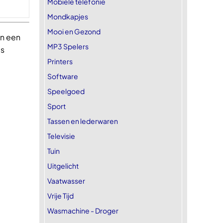
Mobiele telefonie
Mondkapjes
Mooi en Gezond
n een
MP3 Spelers
ls
Printers
Software
Speelgoed
Sport
Tassen en lederwaren
Televisie
Tuin
Uitgelicht
Vaatwasser
Vrije Tijd
Wasmachine - Droger