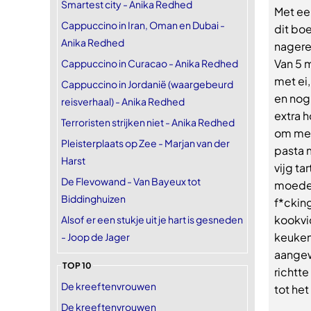
Smartest city - Anika Redhed
Met een
Cappuccino in Iran, Oman en Dubai -
dit bo
Anika Redhed
nagere
Van 5 
Cappuccino in Curacao - Anika Redhed
met ei
Cappuccino in Jordanië (waargebeurd
en nog 
reisverhaal) - Anika Redhed
extra 
Terroristen strijken niet - Anika Redhed
om mee
Pleisterplaats op Zee - Marjan van der
pasta 
Harst
vijg ta
De Flevowand - Van Bayeux tot
moeder
Biddinghuizen
f*cking
kookvi
Alsof er een stukje uit je hart is gesneden
keuken 
- Joop de Jager
aangew
TOP 10
richtte
De kreeftenvrouwen
tot het
De kreeftenvrouwen