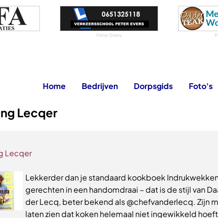
Peter Evers
P
Home
Bedrijven
Dorpsgids
Foto's
ing Lecqer
g Lecqer
Lekkerder dan je standaard kookboek Indrukwekke
gerechten in een handomdraai – dat is de stijl van D
der Lecq, beter bekend als @chefvanderlecq. Zijn m
laten zien dat koken helemaal niet ingewikkeld hoeft t