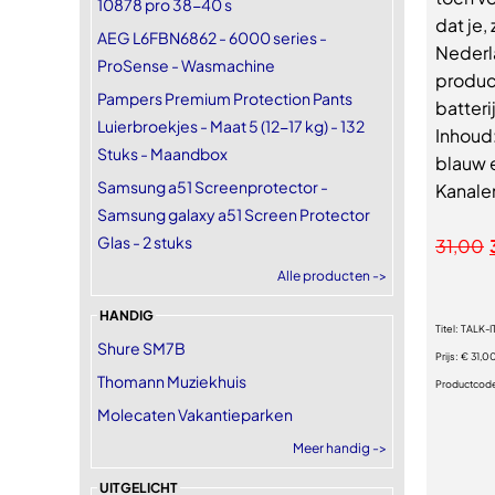
10878 pro 38-40 s
dat je,
AEG L6FBN6862 - 6000 series -
Nederl
ProSense - Wasmachine
produc
Pampers Premium Protection Pants
batteri
Luierbroekjes - Maat 5 (12-17 kg) - 132
Inhoud:
Stuks - Maandbox
blauw e
Samsung a51 Screenprotector -
Kanale
Samsung galaxy a51 Screen Protector
Glas - 2 stuks
31,00
Alle producten ->
HANDIG
Titel:
TALK-I
Shure SM7B
Prijs:
€ 31,0
Thomann Muziekhuis
Productcod
Molecaten Vakantieparken
Meer handig ->
UITGELICHT