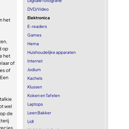
Digitale fotografie
DVD/Video
Elektronica
n het
E-readers
Games
zen,
Hema
d op
Huishoudelijke apparaten
e het
Internet
laar of
Jodium
es of
 Een
Kachels
Klussen
Koken en Tafelen
talkie
Laptops
ot wel
Leen Bakker
 op de
terij
Lidl
precies