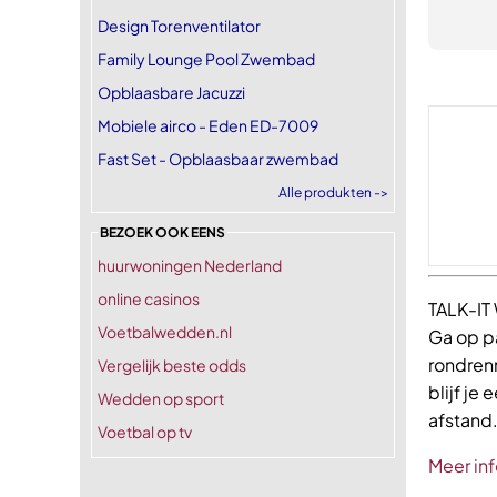
Design Torenventilator
Family Lounge Pool Zwembad
Opblaasbare Jacuzzi
Mobiele airco - Eden ED-7009
Fast Set - Opblaasbaar zwembad
Alle produkten ->
BEZOEK OOK EENS
huurwoningen Nederland
online casinos
TALK-IT 
Voetbalwedden.nl
Ga op pa
rondrenn
Vergelijk beste odds
blijf je
Wedden op sport
afstand.
Voetbal op tv
Meer inf