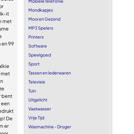
Mobiele telefonie
or
Mondkapjes
k-it
Mooi en Gezond
m met
MP3 Spelers
lume
e
Printers
n en 99
Software
Speelgoed
Sport
alkie
Tassen en lederwaren
t met
an
Televisie
ze
Tuin
r bent
Uitgelicht
s een
Vaatwasser
gedrukt
Vrije Tijd
op! De
m er
Wasmachine - Droger
voor