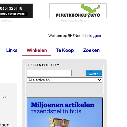
ter Evers
Pelletkachels Flevo
Welkom op BHZNet.nl |
Inloggen
Links
Winkelen
Te Koop
Zoeken
ZOEKEN BOL.COM
- 3
etsen,