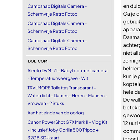
en duid
Campsnap Digitale Camera -
Ga je o
Schermvrije Retro Fotoc
gebrui
Campsnap Digitale Camera -
apparaa
Schermvrije Retro Fotoc
Daarna
Campsnap Digitale Camera -
achterg
Schermvrije Retro Fotoc
niet al
zonnig
BOL.COM
helder
Alecto DVM-71 - Babyfoon met camera
kun je
- Temperatuurweergave - Wit
koptele
TRVLMORE Toilettas Transparant -
hele da
Waterdicht - Dames - Heren - Mannen -
De walk
Vrouwen - 2 Stuks
beteken
Aan het einde van de oorlog
gewoon 
Canon PowerShot G7X Mark II - Vlog Kit
12 uur
- Inclusief Joby Gorilla 500 Tripod +
communi
32GB SD-kaart
icoontj