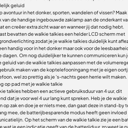
elijk geluid
p avontuur in het donker, sporten, wandelen of vissen? Maak
k van de handige ingebouwde zaklamp aan de onderkant va
t en creëer extra zicht waar en wanneer jij dat nodig hebt.
ast bevatten de walkie talkies een helder LCD scherm met
rondverlichting zodat je je walkie talkies duidelijk kunt afle
leen handig voor in het donker maar ook voor de leesbaarhei
e dagen. Om nog duidelijker te kunnen communiceren kun j
e geluid van de walkie talkies aanpassen met de volumerege
 gebruik maken van de koptelefooningang met je eigen oortj
foon, wel zo prettig als je 's-nachts geen herrie wilt maken.
g op pad met je walkie talkie
ie talkies hebben een actieve gebruiksduur van 4 uur, dit
d dat je voor wel 4 uur lang kunt spreken. Heb je de walkie 
op zak en doe je er niets mee, dan gaat deze in stand-by t
 lang mee, de batterijbesparende modus heeft geen invloed
catielijn. Op het scherm van de walkie talkie zie je een bat
e wat je een indicatie geeft van de batterijduur, zo weet je 