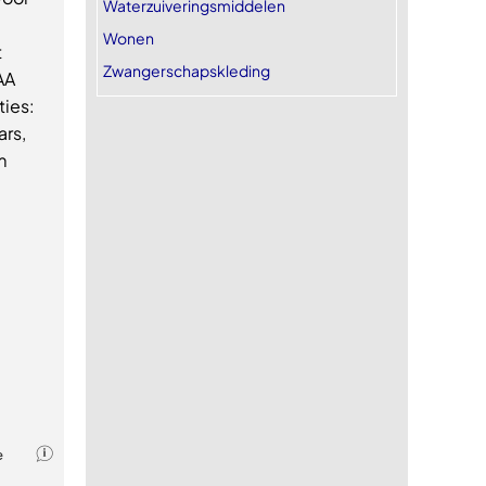
Waterzuiveringsmiddelen
Wonen
t
Zwangerschapskleding
AA
ties:
ars,
m