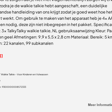
 zodra je de walkie talkie hebt aangeschaft, een duidelijke
andse handleiding van ons krijgt zodat je goed weet hoe he
t werkt. Om gebruik te maken van het apparaat heb je 4x A
jen nodig, deze zijn niet inbegrepen in het pakket. Specifica
 3x TalkyTalky walkie talkie, NL gebruiksaanwijzing Kleur: Pa
n geel Afmetingen: 9,9 x 5,5 x 2,8 cm Materiaal: Bereik: 5 k
n: 22 kanalen, 99 subkanalen
31
T Walkie Talkie – Voor Kinderen en Volwassen
0
e:
9300000008572333