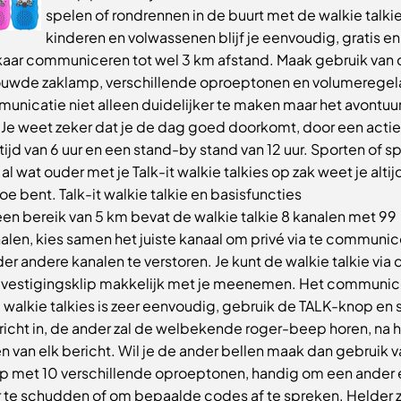
spelen of rondrennen in de buurt met de walkie talki
kinderen en volwassenen blijf je eenvoudig, gratis en
kaar communiceren tot wel 3 km afstand. Maak gebruik van
uwde zaklamp, verschillende oproeptonen en volumeregel
unicatie niet alleen duidelijker te maken maar het avontuu
! Je weet zeker dat je de dag goed doorkomt, door een acti
ijd van 6 uur en een stand-by stand van 12 uur. Sporten of s
 al wat ouder met je Talk-it walkie talkies op zak weet je alti
toe bent. Talk-it walkie talkie en basisfuncties
en bereik van 5 km bevat de walkie talkie 8 kanalen met 99
alen, kies samen het juiste kanaal om privé via te communi
er andere kanalen te verstoren. Je kunt de walkie talkie via 
vestigingsklip makkelijk met je meenemen. Het communic
 walkie talkies is zeer eenvoudig, gebruik de TALK-knop en
richt in, de ander zal de welbekende roger-beep horen, na 
en van elk bericht. Wil je de ander bellen maak dan gebruik 
p met 10 verschillende oproeptonen, handig om een ander
 te schudden of om bepaalde codes af te spreken. Helder z