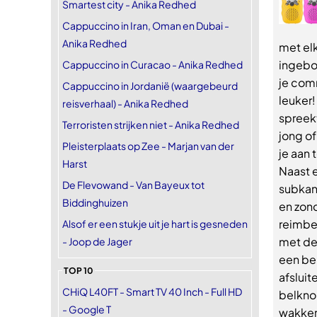
Smartest city - Anika Redhed
Cappuccino in Iran, Oman en Dubai -
Anika Redhed
met el
ingebo
Cappuccino in Curacao - Anika Redhed
je comm
Cappuccino in Jordanië (waargebeurd
leuker
reisverhaal) - Anika Redhed
spreekt
Terroristen strijken niet - Anika Redhed
jong of
Pleisterplaats op Zee - Marjan van der
je aan 
Harst
Naast e
De Flevowand - Van Bayeux tot
subkan
Biddinghuizen
en zond
reimbe
Alsof er een stukje uit je hart is gesneden
met de
- Joop de Jager
een be
TOP 10
afsluit
CHiQ L40FT - Smart TV 40 Inch - Full HD
belkno
- Google T
wakker