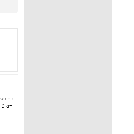
ssenen
l 3 km