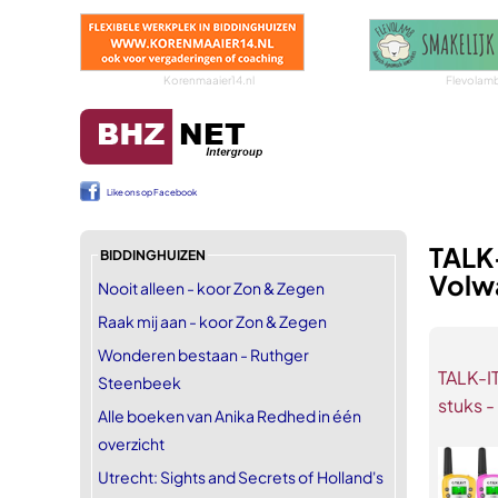
Korenmaaier14.nl
Flevolam
Like ons op Facebook
TALK-
BIDDINGHUIZEN
Volw
Nooit alleen - koor Zon & Zegen
Raak mij aan - koor Zon & Zegen
Wonderen bestaan - Ruthger
TALK-IT
Steenbeek
stuks 
Alle boeken van Anika Redhed in één
overzicht
Utrecht: Sights and Secrets of Holland's