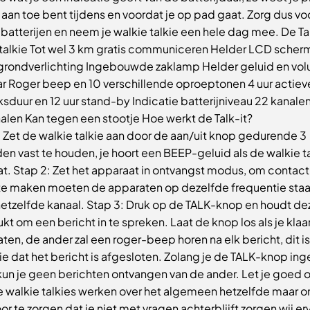
 aan toe bent tijdens en voordat je op pad gaat. Zorg dus vo
atterijen en neem je walkie talkie een hele dag mee. De Tal
 talkie Tot wel 3 km gratis communiceren Helder LCD scher
grondverlichting Ingebouwde zaklamp Helder geluid en vo
ar Roger beep en 10 verschillende oproeptonen 4 uur actiev
sduur en 12 uur stand-by Indicatie batterijniveau 22 kanale
alen Kan tegen een stootje Hoe werkt de Talk-it?
: Zet de walkie talkie aan door de aan/uit knop gedurende 3
n vast te houden, je hoort een BEEP-geluid als de walkie t
at. Stap 2: Zet het apparaat in ontvangst modus, om contac
 te maken moeten de apparaten op dezelfde frequentie sta
hetzelfde kanaal. Stap 3: Druk op de TALK-knop en houdt de
kt om een bericht in te spreken. Laat de knop los als je klaa
ten, de ander zal een roger-beep horen na elk bericht, dit i
ie dat het bericht is afgesloten. Zolang je de TALK-knop in
kun je geen berichten ontvangen van de ander. Let je goed 
 walkie talkies werken over het algemeen hetzelfde maar o
or te zorgen dat je niet met vragen achterblijft zorgen wij er