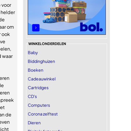
e voor
 helder
 de
aar om
r ook
eve
WINKELONDERDELEN
pelen,
Baby
jd waar
Biddinghuizen
Boeken
ceren
Cadeauwinkel
de
Cartridges
eren
CD's
 spreek
Computers
het
Corona zelftest
van de
 even
Dieren
icht