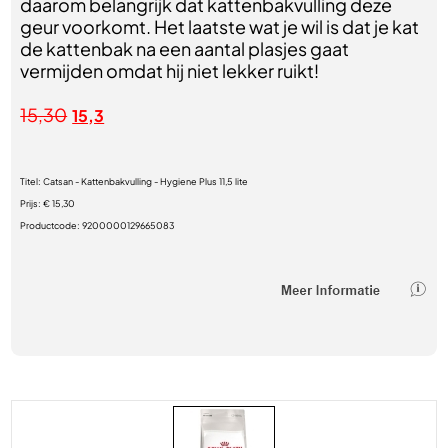
daarom belangrijk dat kattenbakvulling deze
geur voorkomt. Het laatste wat je wil is dat je kat
de kattenbak na een aantal plasjes gaat
vermijden omdat hij niet lekker ruikt!
15,30
15,3
Titel:
Catsan - Kattenbakvulling - Hygiene Plus 11,5 lite
Prijs:
€ 15,30
Productcode:
9200000129665083