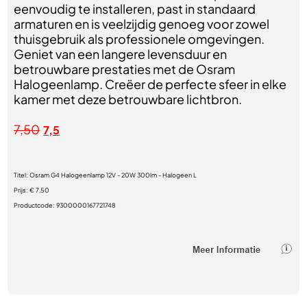
eenvoudig te installeren, past in standaard
armaturen en is veelzijdig genoeg voor zowel
thuisgebruik als professionele omgevingen.
Geniet van een langere levensduur en
betrouwbare prestaties met de Osram
Halogeenlamp. Creëer de perfecte sfeer in elke
kamer met deze betrouwbare lichtbron.
7,50
7,5
Titel:
Osram G4 Halogeenlamp 12V - 20W 300lm - Halogeen L
Prijs:
€ 7,50
Productcode:
9300000167721748