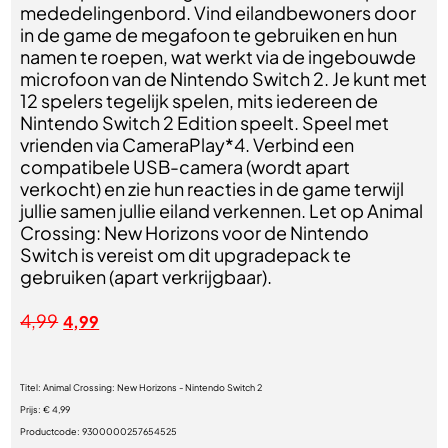
mededelingenbord. Vind eilandbewoners door
in de game de megafoon te gebruiken en hun
namen te roepen, wat werkt via de ingebouwde
microfoon van de Nintendo Switch 2. Je kunt met
12 spelers tegelijk spelen, mits iedereen de
Nintendo Switch 2 Edition speelt. Speel met
vrienden via CameraPlay*4. Verbind een
compatibele USB-camera (wordt apart
verkocht) en zie hun reacties in de game terwijl
jullie samen jullie eiland verkennen. Let op Animal
Crossing: New Horizons voor de Nintendo
Switch is vereist om dit upgradepack te
gebruiken (apart verkrijgbaar).
4,99
4,99
Titel:
Animal Crossing: New Horizons - Nintendo Switch 2
Prijs:
€ 4,99
Productcode:
9300000257654525