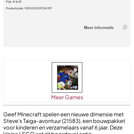
Prijs:
€ 8,49
Productcode:
9300000237345397
Meer Games
Geef Minecraft spelen een nieuwe dimensie met
Steve's Taiga-avontuur (21583), een bouwpakket
voor kinderen en verzamelaars vanaf 6 jaar. Deze
kleine LEGO set zit boordevol actie,