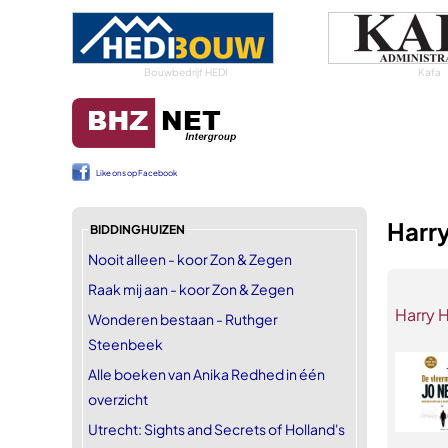
Bouwbedrijf HEDI
Kafa
Like ons op Facebook
Harry
BIDDINGHUIZEN
Nooit alleen - koor Zon & Zegen
Raak mij aan - koor Zon & Zegen
Harry 
Wonderen bestaan - Ruthger
Steenbeek
Alle boeken van Anika Redhed in één
overzicht
Utrecht: Sights and Secrets of Holland's