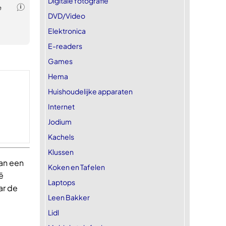
Digitale fotografie
DVD/Video
Elektronica
E-readers
Games
Hema
Huishoudelijke apparaten
Internet
Jodium
Kachels
Klussen
van een
Koken en Tafelen
ë
Laptops
ar de
Leen Bakker
Lidl