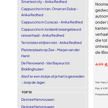
Smartest city - Anika Redhed
Noorse
Cappuccino in Iran, Oman en Dubai -
gedwon
Anika Redhed
autoon
onder i
Cappuccino in Curacao - Anika Redhed
kanten 
Cappuccino in Jordanië (waargebeurd
verhaal
reisverhaal) - Anika Redhed
die to
Terroristen strijken niet - Anika Redhed
ontwaa
Pleisterplaats op Zee - Marjan van der
de iBo
Harst
De Flevowand - Van Bayeux tot
4,99
4
Biddinghuizen
Alsof er een stukje uit je hart is gesneden
- Joop de Jager
Titel:
Harry 
Prijs:
€ 4,99
TOP 10
Productcod
De kreeftenvrouwen
De kreeftenvrouwen