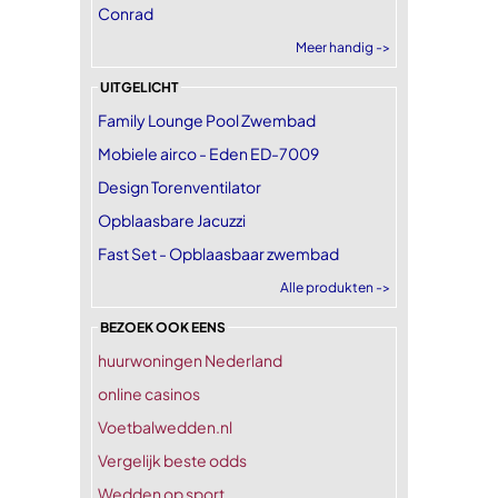
Conrad
Meer handig ->
UITGELICHT
Family Lounge Pool Zwembad
Mobiele airco - Eden ED-7009
Design Torenventilator
Opblaasbare Jacuzzi
Fast Set - Opblaasbaar zwembad
Alle produkten ->
BEZOEK OOK EENS
huurwoningen Nederland
online casinos
Voetbalwedden.nl
Vergelijk beste odds
Wedden op sport