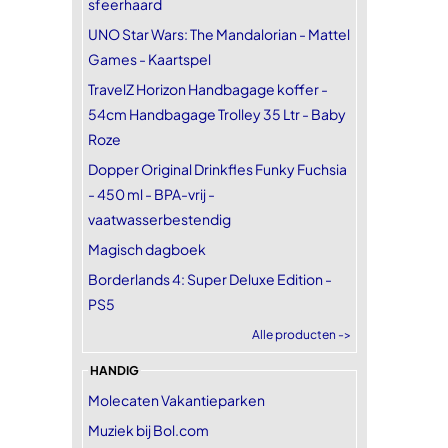
sfeerhaard
UNO Star Wars: The Mandalorian - Mattel
Games - Kaartspel
TravelZ Horizon Handbagage koffer -
54cm Handbagage Trolley 35 Ltr - Baby
Roze
Dopper Original Drinkfles Funky Fuchsia
- 450 ml - BPA-vrij -
vaatwasserbestendig
Magisch dagboek
Borderlands 4: Super Deluxe Edition -
PS5
Alle producten ->
HANDIG
Molecaten Vakantieparken
Muziek bij Bol.com