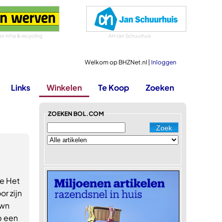
 infra & recycling
AH Jan Schuurhuis
Welkom op BHZNet.nl |
Inloggen
Links
Winkelen
Te Koop
Zoeken
ZOEKEN BOL.COM
le Het
r zijn
own
p een