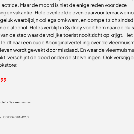
 actrice. Maar de moord is niet de enige reden voor deze
gen vakantie. Hole overleefde even daarvoor ternauwerno
geluk waarbij zijn collega omkwam, en dompelt zich sindsd
n de alcohol. Holes verblijf in Sydney voert hem naar de dui
van de stad waar de vrolijke toerist nooit zicht op krijgt. Het
 leidt naar een oude Aboriginalvertelling over de vleermuis
t leven wordt gewekt door misdaad. En waar de vleermuism
kt, verschijnt de dood onder de stervelingen. Ook verkrijgb
okstore:
,99
Hole 1 - De vleermuisman
e:
1001004011450252