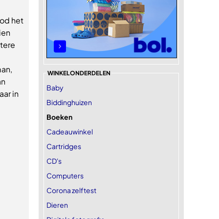
od het
ien
stere
man,
WINKELONDERDELEN
an
Baby
aar in
Biddinghuizen
Boeken
Cadeauwinkel
Cartridges
CD's
Computers
Corona zelftest
Dieren