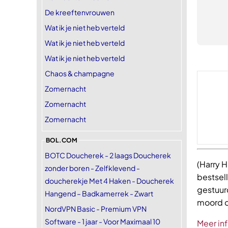
De kreeftenvrouwen
Wat ik je niet heb verteld
Wat ik je niet heb verteld
Wat ik je niet heb verteld
Chaos & champagne
Zomernacht
Zomernacht
Zomernacht
BOL.COM
BOTC Doucherek - 2 laags Doucherek
(Harry H
zonder boren - Zelfklevend -
bestsell
doucherekje Met 4 Haken - Doucherek
gestuurd
Hangend – Badkamerrek - Zwart
moord o
NordVPN Basic - Premium VPN
Software - 1 jaar - Voor Maximaal 10
Meer in