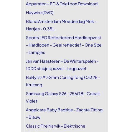
Apparaten - PC & Telefoon Download
Haywire (DVD)
Blond Amsterdam Moederdag Mok -
Hartjes - 0,35L
Sports LED Reflecterend Hardloopvest
- Hardlopen - Geel reflectief - One Size
- Lampjes
Jan van Haasteren - De Winterspelen -
1000 stukjes puzzel - Legpuzzel
BaByliss ® 32mm Curling Tong C332E -
Krultang
Samsung Galaxy S26 - 256GB - Cobalt
Violet
Angelcare Baby Badzitje - Zachte Zitting
- Blauw
Classic Fire Narvik - Elektrische